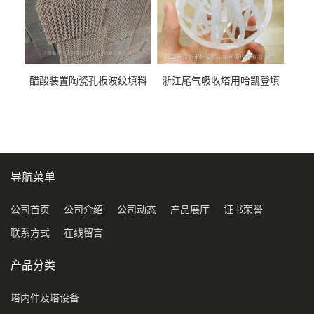
醋酸装置陶瓷孔板波纹填料
浙江尾气吸收塔用哈凯登填
型号450Y350Y
料3.5寸2寸PP聚丙烯Tri派克
环保球形填料
导航菜单
公司首页
公司介绍
公司动态
产品展厅
证书荣誉
联系方式
在线留言
产品分类
塔内件及塔设备