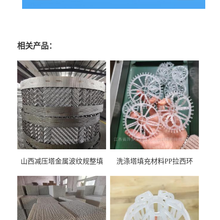
相关产品：
山西减压塔金属波纹规整填
洗涤塔填充材料PP拉西环
料452YPlus不锈钢孔板波纹填
51mm76mm特拉瑞德环填料
料