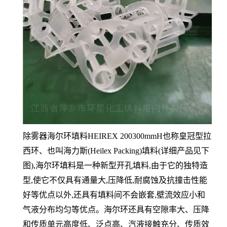
除雾器海尔环填料HEIREX 200300mmH也称皇冠型拉
西环、也叫海力斯(Heilex Packing)填料(详细产品见下
图),海尔环填料是一
种新型开孔填料,由于它的独特造
型,使它不仅具有通量大,压降低,耐腐蚀及抗撞击性能
好等优点以外,还具有填料间不会嵌套,壁流效应
小和
气液分布均匀等优点。海尔环还具有空隙率大、压降
和传质单元高度低、泛点高、汽液接触充分、传质效