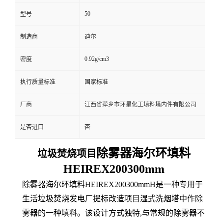
50
型号
制造商
迪尔
0.92g/cm3
密度
执行质量标准
国家标准
厂商
江西省萍乡市环星化工填料塔内件有限公司
是否进口
否
除雾器海尔环填料
垃圾焚烧项目
HEIREX200300mm
除雾器海尔环填料HEIREX200300mmH是一种专用于
生活垃圾焚烧发电厂提标改造项目湿式洗烟塔中作除
雾器的一种填料。该设计方式独特,与常规的除雾器不