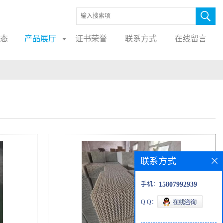
态
产品展厅
证书荣誉
联系方式
在线留言
联系方式
手机：
15807992939
Q Q：