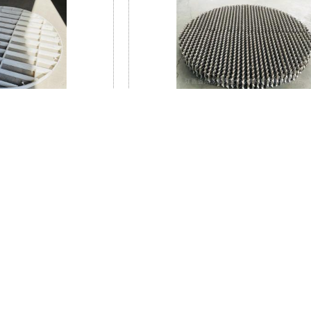
DN1400PP聚丙烯填料
浙江硫酸尾气处理项目吸收塔金属规
栅板
BHJKB-350Y孔板波纹填料