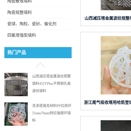
陶瓷散堆填料
陶瓷规整填料
山西减压塔金属波纹规整填料
瓷球、陶粒、瓷砂、催化剂
波纹
分子筛等
四氟增强型填料
山西减压塔金属波纹规整
热门产品
填料452YPlus不锈钢孔板
波纹填料
洗涤塔填充材料PP拉西环
51mm76mm特拉瑞德环填
料
浙江尾气吸收塔用哈凯登填料
醋酸装置陶瓷孔板波纹填
派克环保
料型号450Y350Y