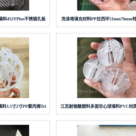
452YPlus不锈钢孔板
洗涤塔填充材料PP拉西环51mm76mm
填料
填料
3.5寸2寸PP聚丙烯Tri
江苏耐铬酸塑料多面空心球填料PVC材
球形填料
格50mm38mm