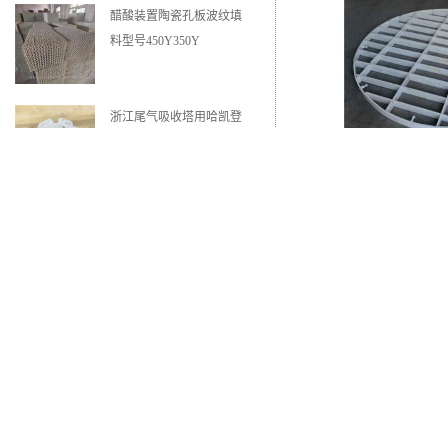
浙江尾气吸收塔用哈凯登
填料3.5寸2寸PP聚丙烯Tri
派克环保球形填料
江苏耐铬酸塑料多面空心
球填料PVC材质分水球规
格50mm38mm
山东塑料脱硫塔床层限位器
宁夏净化装置吸收塔异型
压紧
矩鞍环填料IMTP38#25#
不锈钢S30408矩鞍环填料
山东塑料脱硫塔床层限位
器DN1400PP聚丙烯填料
压紧栅板
浙江硫酸尾气处理项目吸
收塔金属规整填料