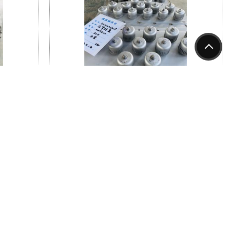
整填料
天津精馏吸收塔金属泡罩塔盘316L材质不锈钢
DN150圆形泡罩塔板