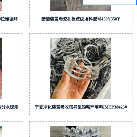
特拉瑞德环
醋酸装置陶瓷孔板波纹填料型号450Y350Y
质分水球规
宁夏净化装置吸收塔异型矩鞍环填料IMTP38#25#
不锈钢S30408矩鞍环填料