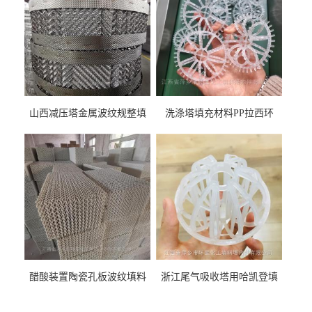
山西减压塔金属波纹规整填
洗涤塔填充材料PP拉西环
料452YPlus不锈钢孔板波纹填
51mm76mm特拉瑞德环填料
料
醋酸装置陶瓷孔板波纹填料
浙江尾气吸收塔用哈凯登填
型号450Y350Y
料3.5寸2寸PP聚丙烯Tri派克
环保球形填料