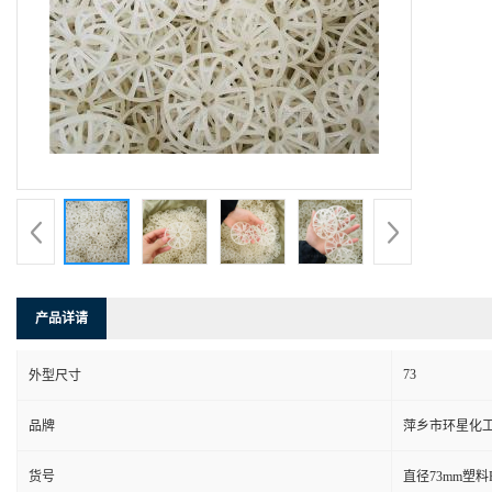
产品详请
73
外型尺寸
品牌
萍乡市环星化
货号
直径73mm塑料