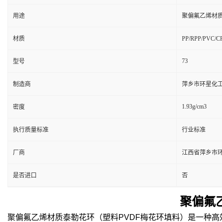
用途
聚偏氟乙烯材
材质
PP/RPP/PVC/
73
型号
制造商
萍乡市环星化
1.93g/cm3
密度
执行质量标准
行业标准
厂商
江西省萍乡市
是否进口
否
聚偏氟乙
聚偏氟乙烯材质泰勒花环（塑料PVDF梅花环填料）是一种