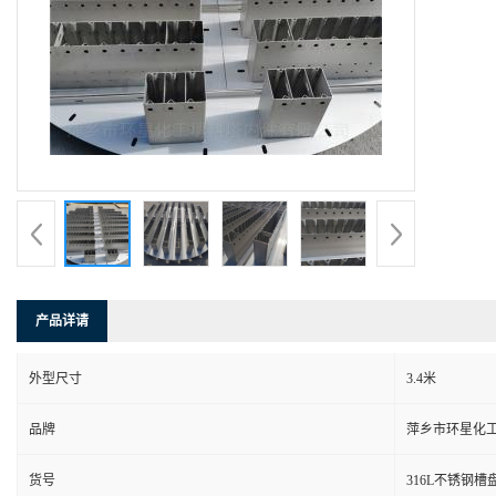
产品详请
外型尺寸
3.4米
品牌
萍乡市环星化
货号
316L不锈钢