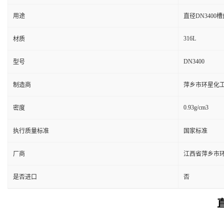
用途
直径DN3400
316L
材质
DN3400
型号
制造商
萍乡市环星化
0.93g/cm3
密度
执行质量标准
国家标准
厂商
江西省萍乡市
是否进口
否