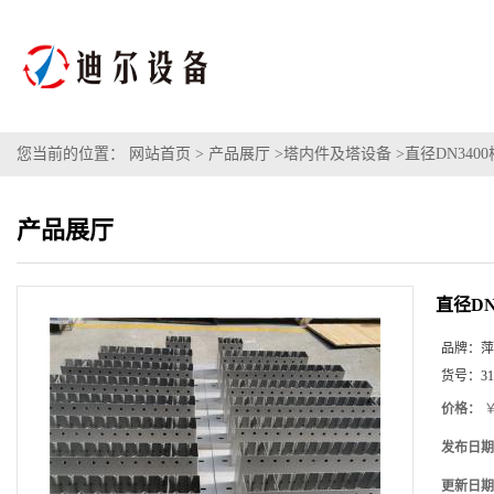
您当前的位置：
网站首页
>
产品展厅
>
塔内件及塔设备
>
直径DN340
产品展厅
直径DN
品牌：
萍
货号：
3
价格：
￥
发布日期
更新日期