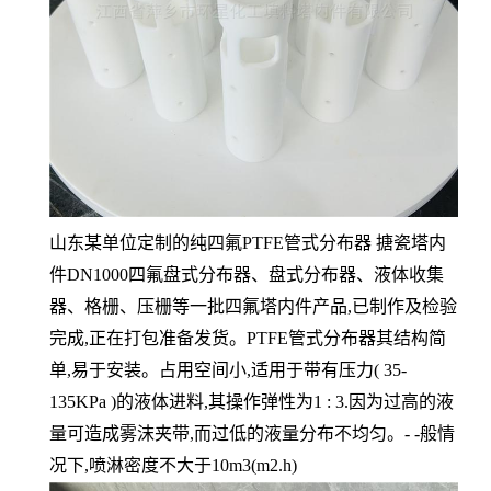
山东某单位定制的纯四氟PTFE管式分布器 搪瓷塔内
件DN1000四氟盘式分布器、盘式分布器、液体收集
器、格栅、压栅等一批四氟塔内件产品,已制作及检验
完成,正在打包准备发货。PTFE管式分布器其结构简
单,易于安装。占用空间小,适用于带有压力( 35-
135KPa )的液体进料,其操作弹性为1 : 3.因为过高的液
量可造成雾沫夹带,而过低的液量分布不均匀。- -般情
况下,喷淋密度不大于10m3(m2.h)