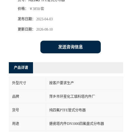
货号：
纯四氟PTFE管式分布器
价格：
￥3850/套
发布日期：
2023-04-03
更新日期：
2026-08-10
发送咨询信息
产品详请
外型尺寸
按客户要求生产
品牌
萍乡市环星化工填料塔内件厂
货号
纯四氟PTFE管式分布器
用途
搪瓷塔内件DN1000四氟盘式分布器