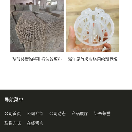
料
醋酸装置陶瓷孔板波纹填料
浙江尾气吸收塔用哈凯登填
型号450Y350Y
料3.5寸2寸PP聚丙烯Tri派克
环保球形填料
导航菜单
公司首页
公司介绍
公司动态
产品展厅
证书荣誉
联系方式
在线留言