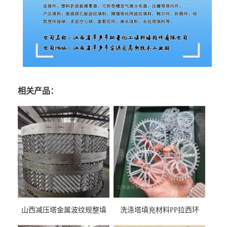
相关产品：
山西减压塔金属波纹规整填
洗涤塔填充材料PP拉西环
料452YPlus不锈钢孔板波纹填
51mm76mm特拉瑞德环填料