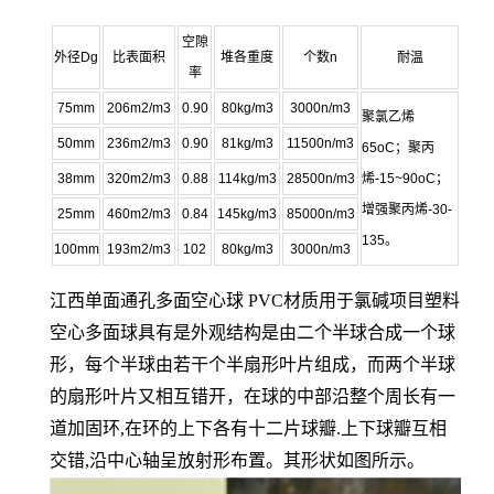
空隙
外径Dg
比表面积
堆各重度
个数n
耐温
率
75mm
206m2/m3
0.90
80kg/m3
3000n/m3
聚氯乙烯
50mm
236m2/m3
0.90
81kg/m3
11500n/m3
65oC；聚丙
38mm
320m2/m3
0.88
114kg/m3
28500n/m3
烯-15~90oC；
增强聚丙烯-30-
25mm
460m2/m3
0.84
145kg/m3
85000n/m3
135。
100mm
193m2/m3
102
80kg/m3
3000n/m3
江西单面通孔多面空心球 PVC材质用于氯碱项目塑料
空心多面球
具有是外观结构是由二个半球合成一个球
形，每个半球由若干个半扇形叶片组成，而两个半球
的扇形叶片又相互错开，在球的中部沿整个周长有一
道加固环,在环的上下各有十二片球瓣.上下球瓣互相
交错,沿中心轴呈放射形布置。其形状如图所示。