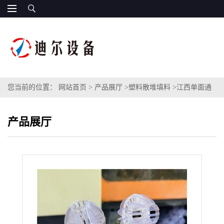
您当前的位置：
网站首页
>
产品展厅
>
塑料散堆填料
>
江西单面通
孔多面空心球 PVC材质用于氯碱项目塑料空心多面球
产品展厅