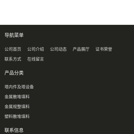
型号450Y350Y
料3.5寸2寸PP聚丙烯Tri派克
环保球形填料
导航菜单
公司首页
公司介绍
公司动态
产品展厅
证书荣誉
联系方式
在线留言
产品分类
塔内件及塔设备
金属散堆填料
金属规整填料
塑料散堆填料
联系信息