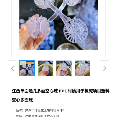
江西单面通孔多面空心球 PVC材质用于氯碱项目塑料
空心多面球
品牌：
萍乡市环星化工填料塔内件厂