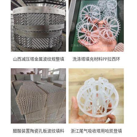
山西减压塔金属波纹规整填
洗涤塔填充材料PP拉西环
料452YPlus不锈钢孔板波纹填
51mm76mm特拉瑞德环填料
料
醋酸装置陶瓷孔板波纹填料
浙江尾气吸收塔用哈凯登填