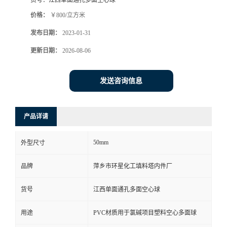
货号：
江西单面通孔多面空心球
价格：
￥800/立方米
发布日期：
2023-01-31
更新日期：
2026-08-06
发送咨询信息
产品详请
50mm
外型尺寸
品牌
萍乡市环星化工填料塔内件厂
货号
江西单面通孔多面空心球
用途
PVC材质用于氯碱项目塑料空心多面球