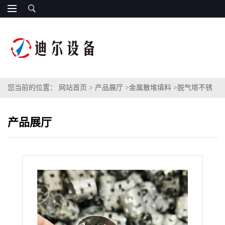
您当前的位置：
网站首页
>
产品展厅
>
金属散堆填料
>
脱气塔不锈
钢鲍尔环填料 S30408金属材质DN38鲍尔环
产品展厅