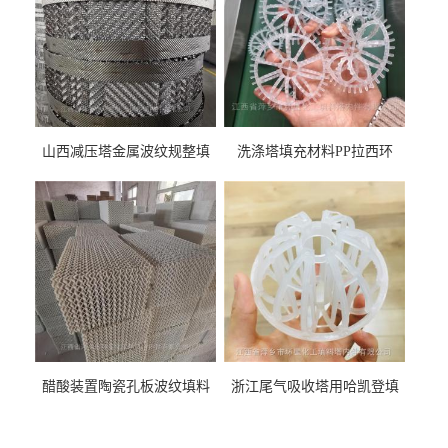
山西减压塔金属波纹规整填
洗涤塔填充材料PP拉西环
料452YPlus不锈钢孔板波纹填
51mm76mm特拉瑞德环填料
料
醋酸装置陶瓷孔板波纹填料
浙江尾气吸收塔用哈凯登填
型号450Y350Y
料3.5寸2寸PP聚丙烯Tri派克
环保球形填料