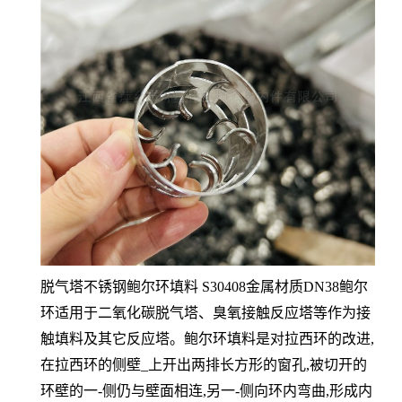
脱气塔不锈钢鲍尔环填料 S30408金属材质DN38鲍尔
环适用于二氧化碳脱气塔、臭氧接触反应塔等作为接
触填料及其它反应塔。鲍尔环填料是对拉西环的改进,
在拉西环的侧壁_上开出两排长方形的窗孔,被切开的
环壁的一-侧仍与壁面相连,另一-侧向环内弯曲,形成内