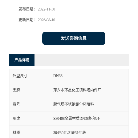
发布日期：
2022-11-30
更新日期：
2026-08-10
发送咨询信息
产品详请
DN38
外型尺寸
品牌
萍乡市环星化工填料塔内件厂
货号
脱气塔不锈钢鲍尔环填料
用途
S30408金属材质DN38鲍尔环
材质
304/304L/316/316L等