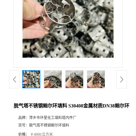
脱气塔不锈钢鲍尔环填料 S30408金属材质DN38鲍尔环
品牌：
萍乡市环星化工填料塔内件厂
货号：
脱气塔不锈钢鲍尔环填料
价格：
￥4000/立方米