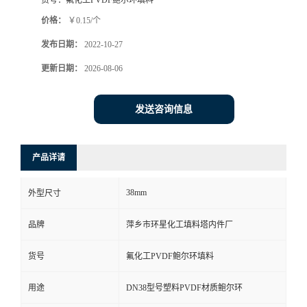
货号：
氟化工PVDF鲍尔环填料
价格：
￥0.15/个
发布日期：
2022-10-27
更新日期：
2026-08-06
发送咨询信息
产品详请
38mm
外型尺寸
品牌
萍乡市环星化工填料塔内件厂
货号
氟化工PVDF鲍尔环填料
用途
DN38型号塑料PVDF材质鲍尔环