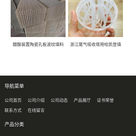
醋酸装置陶瓷孔板波纹填料
浙江尾气吸收塔用哈凯登填
型号450Y350Y
料3.5寸2寸PP聚丙烯Tri派克
环保球形填料
导航菜单
公司首页
公司介绍
公司动态
产品展厅
证书荣誉
联系方式
在线留言
产品分类