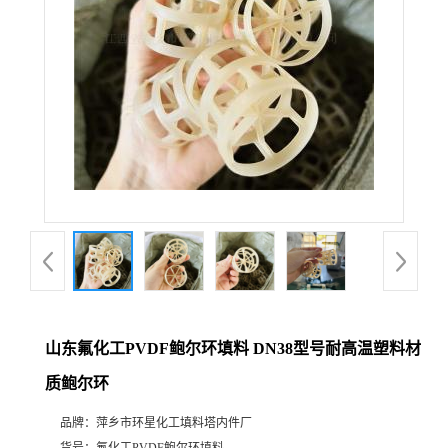
山东氟化工PVDF鲍尔环填料 DN38型号耐高温塑料材
质鲍尔环
品牌：
萍乡市环星化工填料塔内件厂