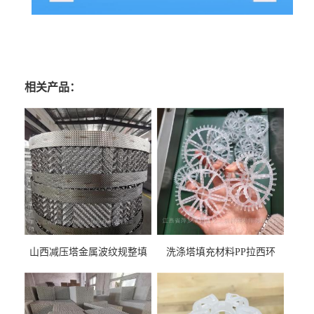
相关产品：
山西减压塔金属波纹规整填
洗涤塔填充材料PP拉西环
料452YPlus不锈钢孔板波纹填
51mm76mm特拉瑞德环填料
料