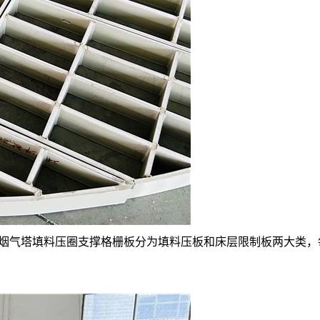
材质烟气塔填料压圈支撑格栅板分为填料压板和床层限制板两大类