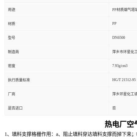
用途
PP材质烟气塔
PP
材质
DN6500
型号
制造商
萍乡市环星化
7.93g/cm3
密度
HG/T 21512-95
执行质量标准
厂商
萍乡环星化工
是否进口
否
热电厂空
1、填料支撑格栅作用：a、阻止填料穿达填料支撑而掉下来；