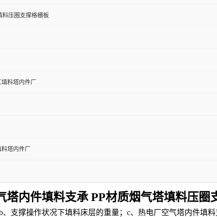
填料压圈支撑格栅板
工填料塔内件厂
填料塔内件厂
气塔内件填料支承 PP材质烟气塔填料压圈
b、支撑操作状况下填料床层的重量；c、热电厂空气塔内件填料