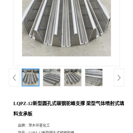
LQPZ-12新型圆孔式碳钢驼峰支撑 梁型气体喷射式填
料支承板
品牌：
萍乡环星化工