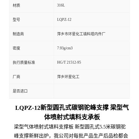
316L
材质
LQPZ-12
型号
制造商
萍乡市环星化工填料塔内件厂
7.93g/cm3
密度
HG/T 21512-95
执行质量标准
厂商
萍乡环星化工
是否进口
LQPZ-12新型圆孔式碳钢驼峰支撑 梁型气
体喷射式填料支承板
梁型气体喷射式填料支撑板 新型圆孔式5.5米碳钢驼
峰支撑新鲜出炉，我公司对每批产品生产后品检都会