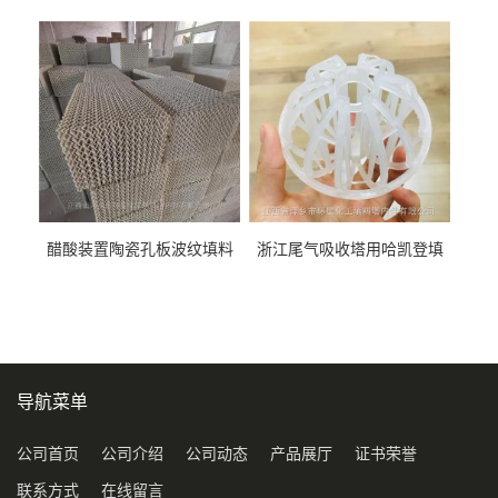
料452YPlus不锈钢孔板波纹填
51mm76mm特拉瑞德环填料
料
醋酸装置陶瓷孔板波纹填料
浙江尾气吸收塔用哈凯登填
型号450Y350Y
料3.5寸2寸PP聚丙烯Tri派克
环保球形填料
导航菜单
公司首页
公司介绍
公司动态
产品展厅
证书荣誉
联系方式
在线留言