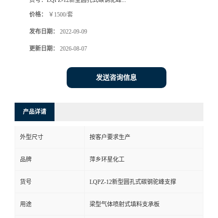
货号：
LQPZ-12新型圆孔式碳钢驼峰...
价格：
￥1500/套
发布日期：
2022-09-09
更新日期：
2026-08-07
发送咨询信息
产品详请
外型尺寸
按客户要求生产
品牌
萍乡环星化工
货号
LQPZ-12新型圆孔式碳钢驼峰支撑
用途
梁型气体喷射式填料支承板