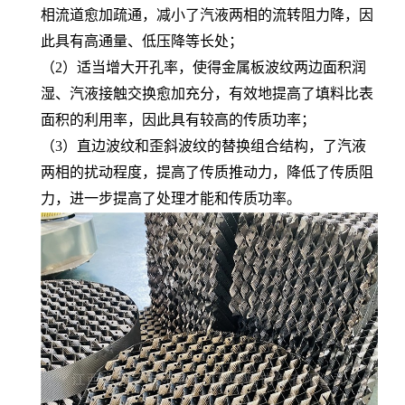
相流道愈加疏通，减小了汽液两相的流转阻力降，因
此具有高通量、低压降等长处；
（2）适当增大开孔率，使得金属板波纹两边面积润
湿、汽液接触交换愈加充分，有效地提高了填料比表
面积的利用率，因此具有较高的传质功率；
（3）直边波纹和歪斜波纹的替换组合结构，了汽液
两相的扰动程度，提高了传质推动力，降低了传质阻
力，进一步提高了处理才能和传质功率。