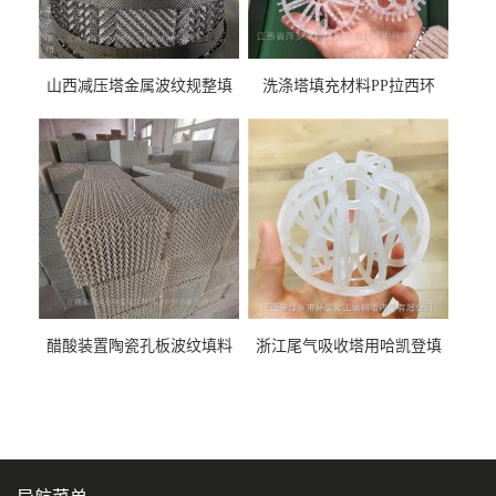
山西减压塔金属波纹规整填
洗涤塔填充材料PP拉西环
料452YPlus不锈钢孔板波纹填
51mm76mm特拉瑞德环填料
料
醋酸装置陶瓷孔板波纹填料
浙江尾气吸收塔用哈凯登填
型号450Y350Y
料3.5寸2寸PP聚丙烯Tri派克
环保球形填料