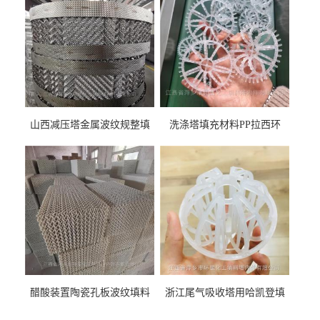
山西减压塔金属波纹规整填
洗涤塔填充材料PP拉西环
料452YPlus不锈钢孔板波纹填
51mm76mm特拉瑞德环填料
料
醋酸装置陶瓷孔板波纹填料
浙江尾气吸收塔用哈凯登填
型号450Y350Y
料3.5寸2寸PP聚丙烯Tri派克