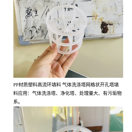
PP材质塑料高流环填料 气体洗涤塔网格状开孔塔填
料应用：气体洗涤塔、净化塔、处理量大、有污垢物
系。