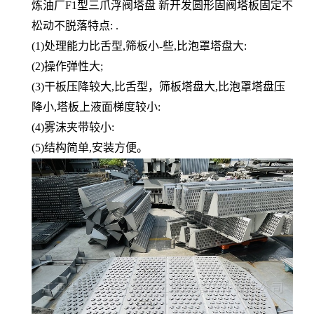
炼油厂F1型三爪浮阀塔盘 新开发圆形固阀塔板固定不
松动不脱落特点: .
(1)处理能力比舌型,筛板小-些,比泡罩塔盘大:
(2)操作弹性大;
(3)干板压降较大,比舌型，筛板塔盘大,比泡罩塔盘压
降小,塔板上液面梯度较小:
(4)雾沫夹带较小:
(5)结构简单,安装方便。