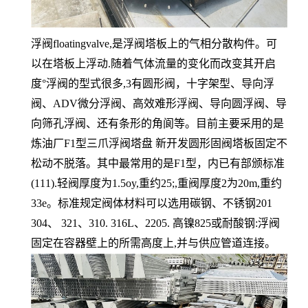
浮阀floatingvalve,是浮阀塔板上的气相分散构件。可
以在塔板上浮动.随着气体流量的变化而改变其开启
度°浮阀的型式很多,3有圆形阀，十字架型、导向浮
阀、ADV微分浮阀、高效难形浮阀、导向圆浮阀、导
向筛孔浮阀、还有条形的角阆等。目前主要采用的是
炼油厂F1型三爪浮阀塔盘 新开发圆形固阀塔板固定不
松动不脱落。其中最常用的是F1型，内已有部颁标准
(111).轻阀厚度为1.5oy,重约25;,重阀厚度2为20m,重约
33e。标准规定阀体材料可以选用碳钢、不锈钢201
304、 321、310. 316L、2205. 高镍825或耐酸钢:
浮阀
固定在容器壁上的所需高度上,并与供应管道连接。