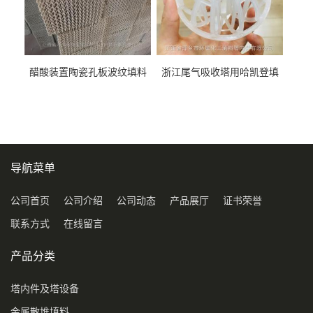
醋酸装置陶瓷孔板波纹填料
浙江尾气吸收塔用哈凯登填
型号450Y350Y
料3.5寸2寸PP聚丙烯Tri派克
环保球形填料
导航菜单
公司首页
公司介绍
公司动态
产品展厅
证书荣誉
联系方式
在线留言
产品分类
塔内件及塔设备
金属散堆填料