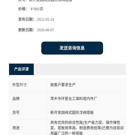
货号：
新开发固阀式圆形浮阀塔板
价格：
￥980/套
发布日期：
2022-05-24
更新日期：
2026-08-07
发送咨询信息
产品详请
外型尺寸
按客户要求生产
品牌
萍乡市环星化工填料塔内件厂
货号
新开发固阀式圆形浮阀塔板
具有优异的综合性能(生产能力変、操作弹性
用途
変、塔板效率高、制造费用低等)已憃为目前应
用最广泛的一种塔板