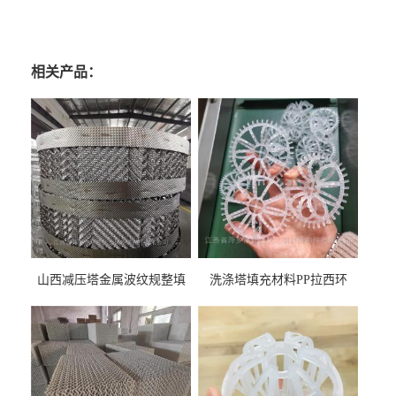
相关产品：
山西减压塔金属波纹规整填
洗涤塔填充材料PP拉西环
料452YPlus不锈钢孔板波纹填
51mm76mm特拉瑞德环填料
料