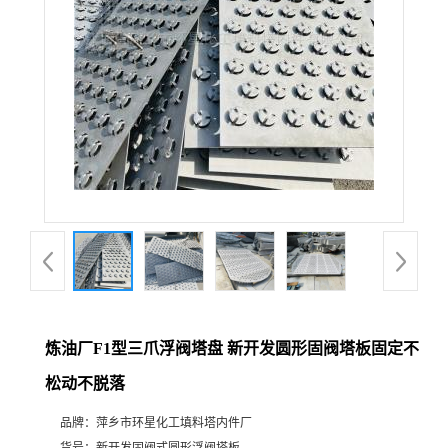
炼油厂F1型三爪浮阀塔盘 新开发圆形固阀塔板固定不
松动不脱落
品牌：
萍乡市环星化工填料塔内件厂