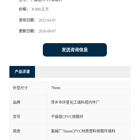
货号：
干燥塔CPVC矩鞍环
价格：
￥980/立方
发布日期：
2022-04-07
更新日期：
2026-08-07
发送咨询信息
产品详请
76mm
外型尺寸
品牌
萍乡市环星化工填料塔内件厂
货号
干燥塔CPVC矩鞍环
用途
氯碱厂76mmCPVC材质塑料矩鞍环填料