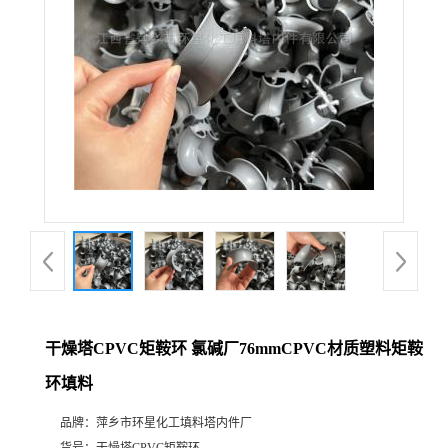
干燥塔CPVC矩鞍环 氯碱厂76mmCPVC材质塑料矩鞍
环填料
品牌：
萍乡市环星化工填料塔内件厂