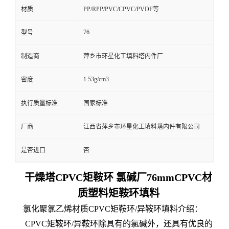
材质
PP/RPP/PVC/CPVC/PVDF等
76
型号
制造商
萍乡市环星化工填料塔内件厂
1.53g/cm3
密度
执行质量标准
国家标准
厂商
江西省萍乡市环星化工填料塔内件有限公司
是否进口
否
干燥塔CPVC矩鞍环 氯碱厂76mmCPVC材
质塑料矩鞍环填料
氯化聚氯乙烯材质CPVC矩鞍环/异鞍环填料介绍：
CPVC矩鞍环/异鞍环除具有的氯碱外，还具有优良的