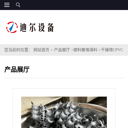
您当前的位置：
网站首页
>
产品展厅
>
塑料散堆填料
>
干燥塔CPVC
矩鞍环 氯碱厂76mmCPVC材质塑料矩鞍环填料
产品展厅