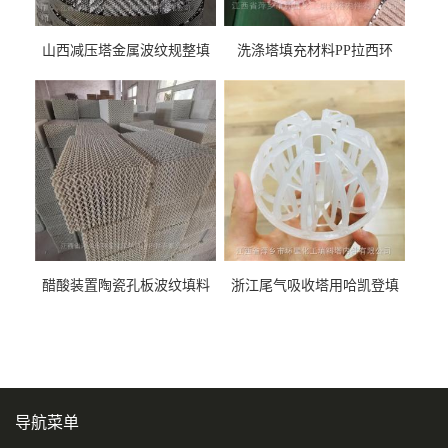
山西减压塔金属波纹规整填
洗涤塔填充材料PP拉西环
料452YPlus不锈钢孔板波纹填
51mm76mm特拉瑞德环填料
料
醋酸装置陶瓷孔板波纹填料
浙江尾气吸收塔用哈凯登填
型号450Y350Y
料3.5寸2寸PP聚丙烯Tri派克
环保球形填料
导航菜单