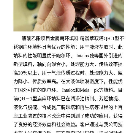
醋酸乙酯项目金属扁环填料 精馏萃取塔QH-1型不
锈钢扁环填料具有优异的性能：用于液液萃取时，此
填料的性能明显优于鲍尔环、 Intalox鞍等国外引进的
新型填料，轴向向混合小，处理能力大，传质效率提
高20％以上，用于气液传质过程时，处理能力大、阻
力降小、传质效率高。在大液体唢淋密度下，性能优
于国外引进的鲍尔环、 Intalox和Mela－pk等填料。目
前QH－1型扁扁环填料已在润滑油精制、芳烃抽提、
液化气脱硫、合成氨厂脱碳塔和再生塔等过程的上百
座工业装置的技术改造中得到到了成功的应用，获得
了良好的经济效益和社会效益。客户通过与我公司技