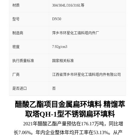
材质
304/304L/316/316L等
DN50
型号
制造商
萍乡市环星化工填料塔内件厂
7.92g/cm3
密度
执行质量标准
国家相关标准
厂商
江西省萍乡市环星化工填料塔内件有限公司
是否进口
否
醋酸乙酯项目金属扁环填料 精馏萃
取塔QH-1型不锈钢扁环填料
2021年醋酸乙酯产量预估在176.17万吨，同比增
长7.06%。年内企业整体年均开工率在53.13%。从产