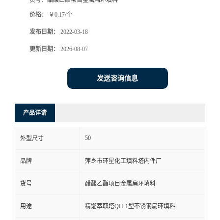
货号：
醋酸乙酯项目金属扁环填料
价格：
￥0.17/个
发布日期：
2022-03-18
更新日期：
2026-08-07
发送咨询信息
产品详请
50
外型尺寸
品牌
萍乡市环星化工填料塔内件厂
货号
醋酸乙酯项目金属扁环填料
用途
精馏萃取塔QH-1型不锈钢扁环填料