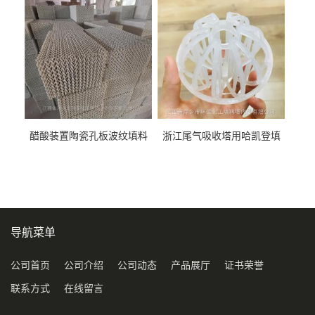
料
醋酸装置陶瓷孔板波纹填料
浙江尾气吸收塔用哈凯登填
型号450Y350Y
料3.5寸2寸PP聚丙烯Tri派克
环保球形填料
导航菜单
公司首页
公司介绍
公司动态
产品展厅
证书荣誉
联系方式
在线留言