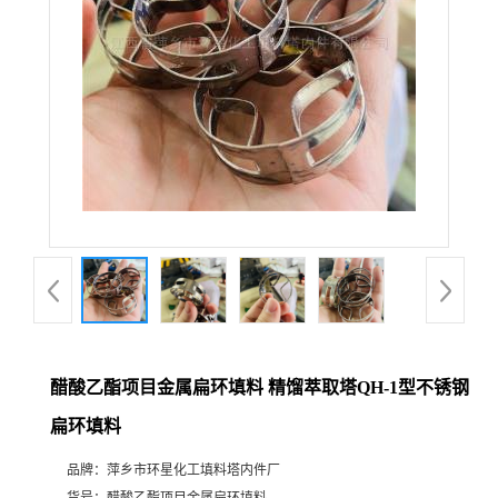
醋酸乙酯项目金属扁环填料 精馏萃取塔QH-1型不锈钢
扁环填料
品牌：
萍乡市环星化工填料塔内件厂