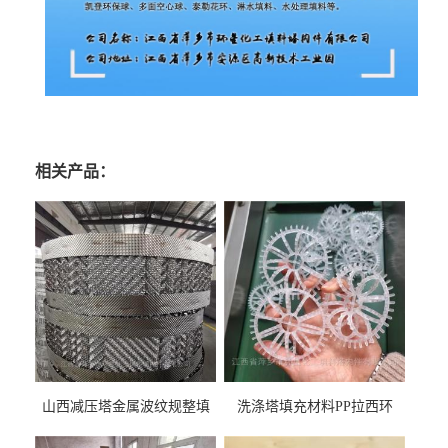
相关产品：
山西减压塔金属波纹规整填
洗涤塔填充材料PP拉西环
料452YPlus不锈钢孔板波纹填
51mm76mm特拉瑞德环填料