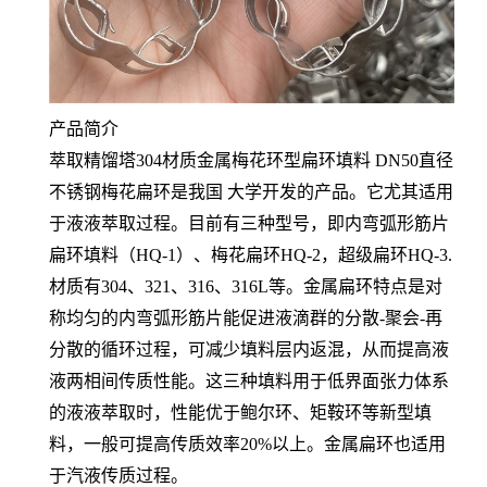
产品简介
萃取精馏塔304材质金属梅花环型扁环填料 DN50直径
不锈钢梅花扁环是我国 大学开发的产品。它尤其适用
于液液萃取过程。目前有三种型号，即内弯弧形筋片
扁环填料（HQ-1）、梅花扁环HQ-2，超级扁环HQ-3.
材质有304、321、316、316L等。金属扁环特点是对
称均匀的内弯弧形筋片能促进液滴群的分散-聚会-再
分散的循环过程，可减少填料层内返混，从而提高液
液两相间传质性能。这三种填料用于低界面张力体系
的液液萃取时，性能优于鲍尔环、矩鞍环等新型填
料，一般可提高传质效率20%以上。金属扁环也适用
于汽液传质过程。