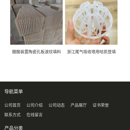
醋酸装置陶瓷孔板波纹填料
浙江尾气吸收塔用哈凯登填
型号450Y350Y
料3.5寸2寸PP聚丙烯Tri派克
环保球形填料
导航菜单
公司首页
公司介绍
公司动态
产品展厅
证书荣誉
联系方式
在线留言
产品分类