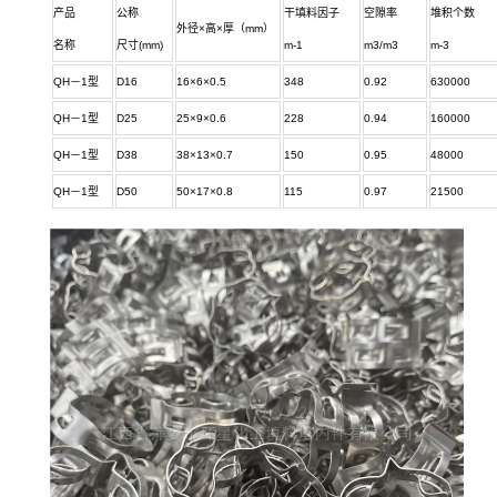
产品
公称
干填料因子
空隙率
堆积个数
外径×高×厚（mm）
名称
尺寸(mm)
m-1
m3/m3
m-3
QH－1型
D16
16×6×0.5
348
0.92
630000
QH－1型
D25
25×9×0.6
228
0.94
160000
QH－1型
D38
38×13×0.7
150
0.95
48000
QH－1型
D50
50×17×0.8
115
0.97
21500