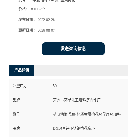
货号：
萃取精馏塔304材质金属梅花...
价格：
￥0.17/个
发布日期：
2022-02-28
更新日期：
2026-08-07
发送咨询信息
产品详请
50
外型尺寸
品牌
萍乡市环星化工填料塔内件厂
货号
萃取精馏塔304材质金属梅花环型扁环填料
用途
DN50直径不锈钢梅花扁环