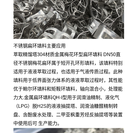
不锈钢扁环填料主要应用
萃取精馏塔304材质金属梅花环型扁环填料 DN50直
径不锈钢梅花扁环属于短开孔环形填料，该填料特别
适用于液液萃取过程，也适用于气液传质过程。此种
填料用于低界面张力体系的液液萃取过程时，其性能
优于鲍尔环填料和矩鞍环填料，轴向混合小，处理能
力大.
金属扁环填料QH-I型用于润滑油精制、液化气
（LPG）脱H2S的液液抽提塔、润滑油糠醛精制转
盘、含酚废水处理、二甲亚枫重芳烃反抽提塔等装置
中使用后可 生产能力。