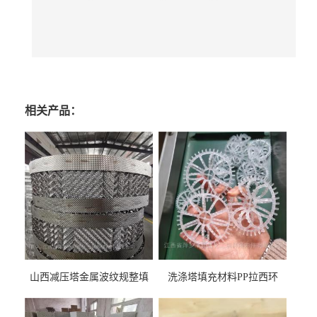
相关产品：
山西减压塔金属波纹规整填
洗涤塔填充材料PP拉西环
料452YPlus不锈钢孔板波纹填
51mm76mm特拉瑞德环填料
料