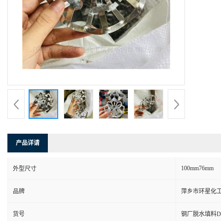
产品详请
100mm76mm
外型尺寸
品牌
萍乡市环星化
货号
钢厂脱水填料DN