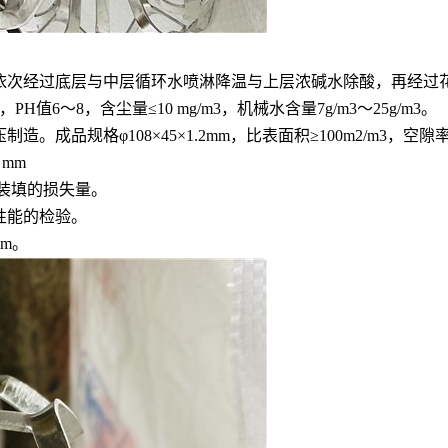
依次经过底层与中层循环水喷淋降温与上层浓碱水除酸，再经过
H值6～8，含尘量≤10 mg/m3，机械水含量7g/m3～25g/m3。
规格φ108×45×1.2mm，比表面积≥100m2/m3，空隙率≥9
 mm
输装填的损失量。
性能的检验。
mm。