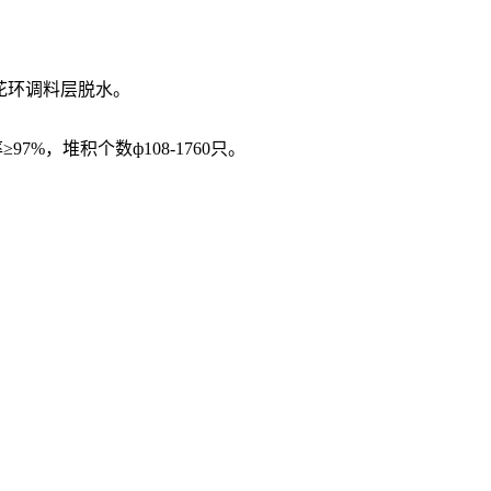
花环调料层脱水。
7%，堆积个数ф108-1760只。