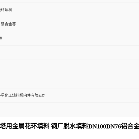
花环填料
，铝合金等
08
环星化工填料塔内件有限公司
塔用金属花环填料 钢厂脱水填料DN100DN76铝合