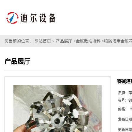
您当前的位置：
网站首页
>
产品展厅
>
金属散堆填料
>
喷碱塔用金属花
产品展厅
喷碱塔
品牌：
萍
货号：
钢
价格：
￥
发布日期
更新日期