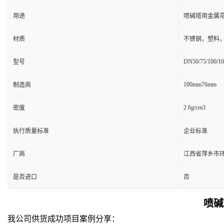
用途
喷碱塔用金属
材质
不锈钢，塑料
DN50/75/100/1
型号
100mm76mm
制造商
2.6g/cm3
密度
执行质量标准
企业标准
厂商
江西省萍乡市
是否进口
否
喷碱
我公司供货成功项目案例分享：