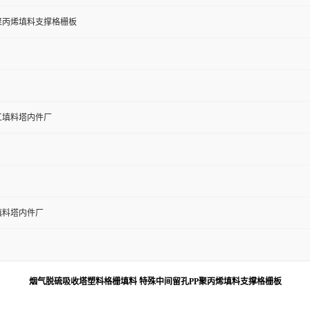
聚丙烯填料支撑格栅板
工填料塔内件厂
填料塔内件厂
烟气脱硫吸收塔塑料格栅填料 特殊中间留孔PP聚丙烯填料支撑格栅板