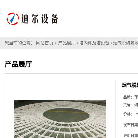
您当前的位置：
网站首页
>
产品展厅
>
塔内件及塔设备
>
烟气脱硫吸
产品展厅
烟气脱
品牌：
萍
货号：
烟
价格：
￥
发布日期
更新日期