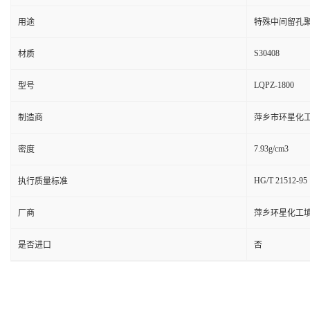
用途
特殊中间留孔
S30408
材质
LQPZ-1800
型号
制造商
萍乡市环星化
7.93g/cm3
密度
HG/T 21512-95
执行质量标准
厂商
萍乡环星化工
是否进口
否