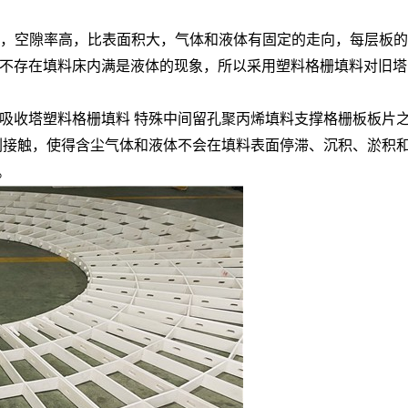
m），空隙率高，比表面积大，气体和液体有固定的走向，每层板
不存在填料床内满是液体的现象，所以采用塑料格栅填料对旧塔改
吸收塔塑料格栅填料 特殊中间留孔聚丙烯填料支撑格栅板板片
刷接触，使得含尘气体和液体不会在填料表面停滞、沉积、淤积
。