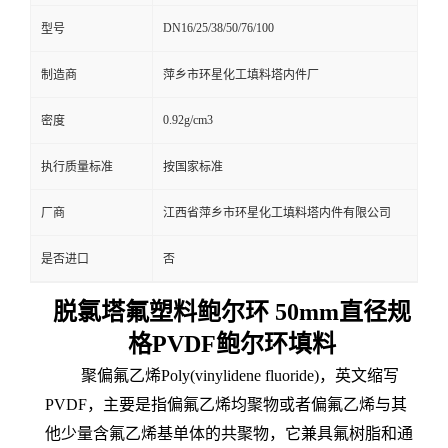
DN16/25/38/50/76/100
型号
制造商
萍乡市环星化工填料塔内件厂
0.92g/cm3
密度
执行质量标准
按国家标准
厂商
江西省萍乡市环星化工填料塔内件有限公司
是否进口
否
脱氯塔氟塑料鲍尔环 50mm直径规
格PVDF鲍尔环填料
聚偏氟乙烯Poly(vinylidene fluoride)，英文缩写
PVDF，主要是指偏氟乙烯均聚物或者偏氟乙烯与其
他少量含氟乙烯基单体的共聚物，它兼具氟树脂和通