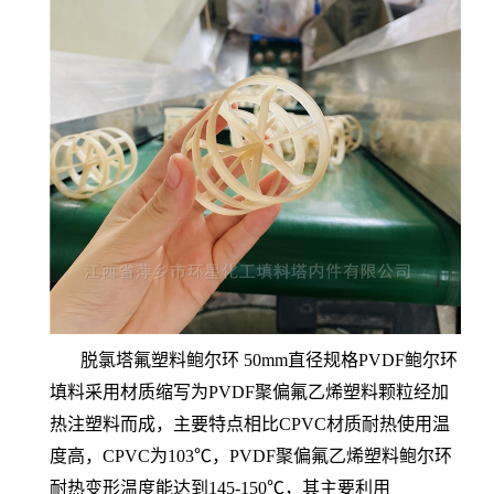
脱氯塔氟塑料鲍尔环 50mm直径规格PVDF鲍尔环
填料采用材质缩写为PVDF聚偏氟乙烯塑料颗粒经加
热注塑料而成，主要特点相比CPVC材质耐热使用温
度高，CPVC为103℃，PVDF聚偏氟乙烯塑料鲍尔环
耐热变形温度能达到145-150℃，其主要利用