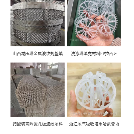
山西减压塔金属波纹规整填
洗涤塔填充材料PP拉西环
料452YPlus不锈钢孔板波纹填
51mm76mm特拉瑞德环填料
料
醋酸装置陶瓷孔板波纹填料
浙江尾气吸收塔用哈凯登填
型号450Y350Y
料3.5寸2寸PP聚丙烯Tri派克