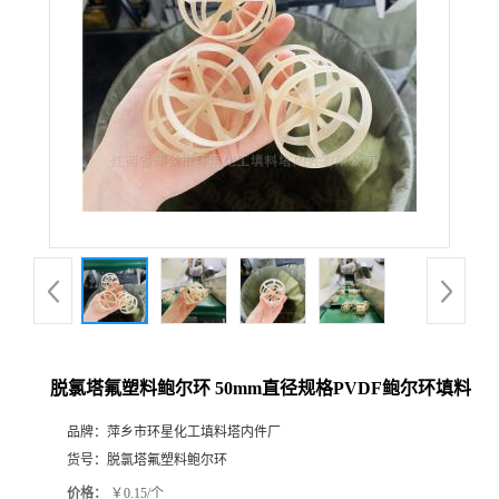
脱氯塔氟塑料鲍尔环 50mm直径规格PVDF鲍尔环填料
品牌：
萍乡市环星化工填料塔内件厂
货号：
脱氯塔氟塑料鲍尔环
价格：
￥0.15/个