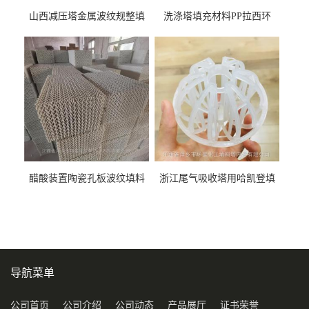
山西减压塔金属波纹规整填
洗涤塔填充材料PP拉西环
料452YPlus不锈钢孔板波纹填
51mm76mm特拉瑞德环填料
料
醋酸装置陶瓷孔板波纹填料
浙江尾气吸收塔用哈凯登填
型号450Y350Y
料3.5寸2寸PP聚丙烯Tri派克
环保球形填料
导航菜单
公司首页
公司介绍
公司动态
产品展厅
证书荣誉