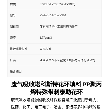
材质
PP/RPP/PVC/CPVC/PVDF等
25/47/51/59/73/95/100
型号
制造商
萍乡市环星化工填料塔内件厂
1.57g/cm3
密度
执行质量标准
国家标准
厂商
江西省萍乡市环星化工填料塔内件有限公司
是否进口
废气吸收塔科斯特花环填料 PP聚丙
烯特殊带刺泰勒花环
废气吸收塔能源回收及环保设备是广泛应用于电力、
医药、化工、电工电子、冶金、酿造等多种领域的设