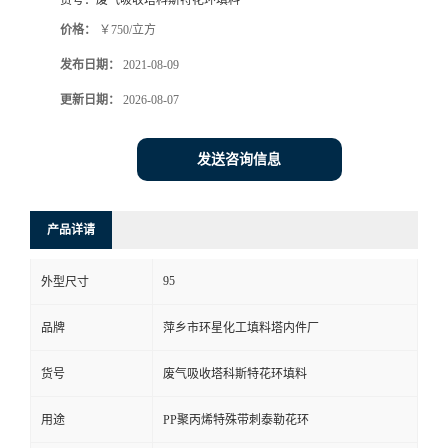
货号：
废气吸收塔科斯特花环填料
价格：
￥750/立方
发布日期：
2021-08-09
更新日期：
2026-08-07
发送咨询信息
产品详请
95
外型尺寸
品牌
萍乡市环星化工填料塔内件厂
货号
废气吸收塔科斯特花环填料
用途
PP聚丙烯特殊带刺泰勒花环