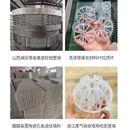
山西减压塔金属波纹规整填
洗涤塔填充材料PP拉西环
料452YPlus不锈钢孔板波纹填
51mm76mm特拉瑞德环填料
料
醋酸装置陶瓷孔板波纹填料
浙江尾气吸收塔用哈凯登填