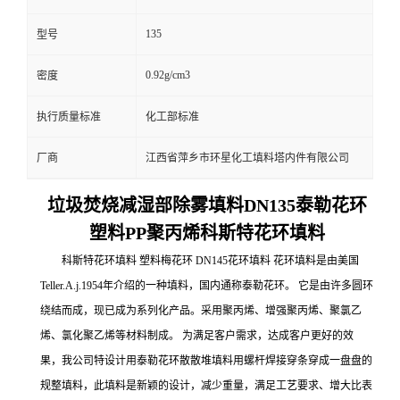
135
型号
0.92g/cm3
密度
执行质量标准
化工部标准
厂商
江西省萍乡市环星化工填料塔内件有限公司
垃圾焚烧减湿部除雾填料DN135泰勒花环
塑料PP聚丙烯科斯特花环填料
科斯特花环填料 塑料梅花环 DN145花环填料 花环填料是由美国
Teller.A.j.1954年介绍的一种填料，国内通称泰勒花环。 它是由许多圆环
绕结而成，现已成为系列化产品。采用聚丙烯、增强聚丙烯、聚氯乙
烯、氯化聚乙烯等材料制成。 为满足客户需求，达成客户更好的效
果，我公司特设计用泰勒花环散散堆填料用螺杆焊接穿条穿成一盘盘的
规整填料，此填料是新颖的设计，减少重量，满足工艺要求、增大比表