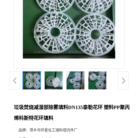
垃圾焚烧减湿部除雾填料DN135泰勒花环 塑料PP聚丙
烯科斯特花环填料
品牌：
萍乡市环星化工填料塔内件厂