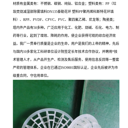
材质有金属类有：不锈钢、碳钢、纯钛、铝合金；塑料类有：PP（垃
圾焚烧减湿部除雾填料DN135泰勒花环 塑料PP聚丙烯科斯特花环填
料）、RPP、PVDF、CPVC、PVC、聚四氟乙稀、尼龙等；陶瓷类；
塔内件产品有50多种。广泛应用于化工、化肥、烧碱、石化、电力、制
药等行业，起到了增效、降耗的作用，使企业获得可观的综合经济效
益。我厂一贯奉行质量是企业的生命，用户是我们的上帝的精神，先后
与国内10多家化工科研单位设计院签定长年技术合作协议，并聘用*技
术管理人才，从产品开生产、检测及售后服务，使用信息反回等一整套
严密的管理体系，企业在已通过ISO9001国际认证，企业先后被评为市
级重合同，守信用单位。