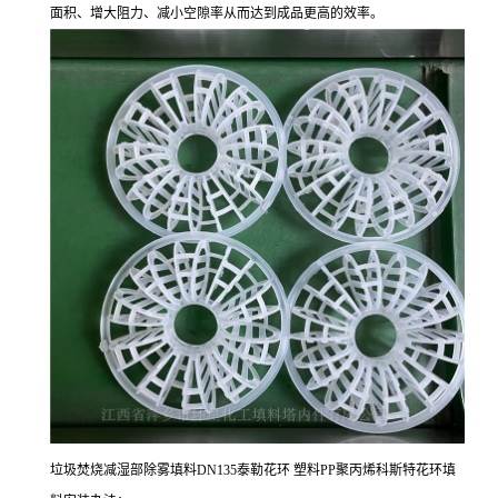
面积、增大阻力、减小空隙率从而达到成品更高的效率。
垃圾焚烧减湿部除雾填料DN135泰勒花环 塑料PP聚丙烯科斯特花环填