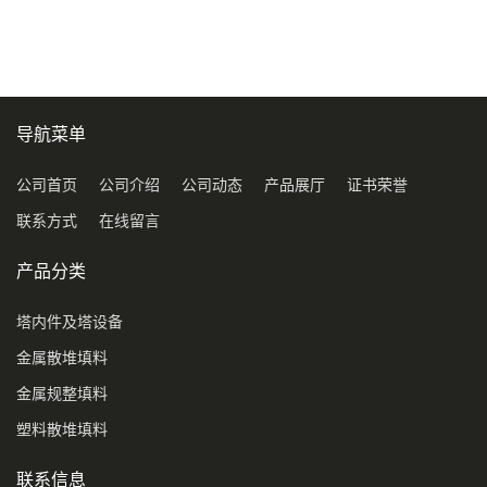
型号450Y350Y
料3.5寸2寸PP聚丙烯Tri派克
环保球形填料
导航菜单
公司首页
公司介绍
公司动态
产品展厅
证书荣誉
联系方式
在线留言
产品分类
塔内件及塔设备
金属散堆填料
金属规整填料
塑料散堆填料
联系信息