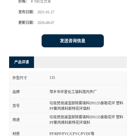
价格：
￥700/立方米
发布日期：
2021-01-27
更新日期：
2026-08-07
发送咨询信息
产品详请
135
外型尺寸
品牌
萍乡市环星化工填料塔内件厂
垃圾焚烧减湿部除雾填料DN135泰勒花环 塑料
货号
PP聚丙烯科斯特花环填料
垃圾焚烧减湿部除雾填料DN135泰勒花环 塑料
用途
PP聚丙烯科斯特花环填料
材质
PP/RPP/PVC/CPVC/PVDF等