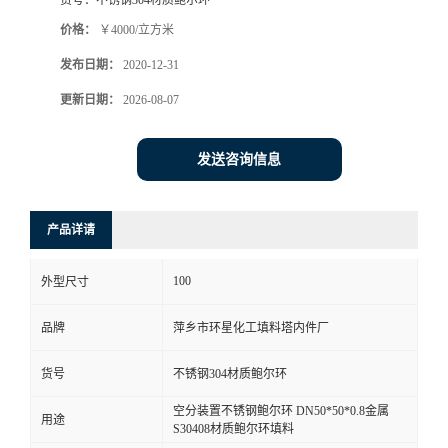
货号：
不锈钢304材质鲍尔环
价格：
￥4000/立方米
发布日期：
2020-12-31
更新日期：
2026-08-07
发送咨询信息
产品详请
100
外型尺寸
品牌
萍乡市环星化工填料塔内件厂
货号
不锈钢304材质鲍尔环
空分装置不锈钢鲍尔环 DN50*50*0.8金属
用途
S30408材质鲍尔环填料