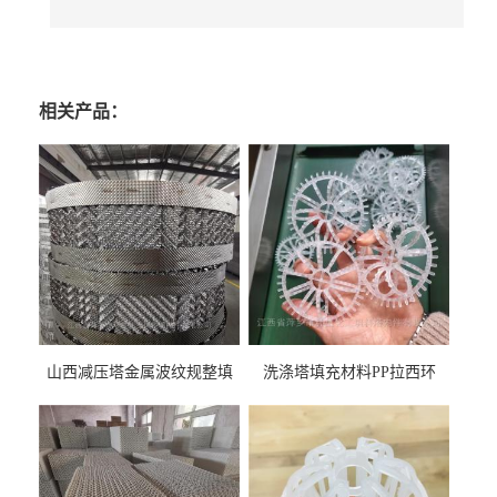
相关产品：
山西减压塔金属波纹规整填
洗涤塔填充材料PP拉西环
料452YPlus不锈钢孔板波纹填
51mm76mm特拉瑞德环填料
料