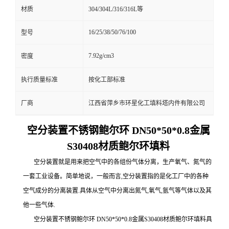
材质
304/304L/316/316L等
16/25/38/50/76/100
型号
7.92g/cm3
密度
执行质量标准
按化工部标准
厂商
江西省萍乡市环星化工填料塔内件有限公司
空分装置不锈钢鲍尔环 DN50*50*0.8金属
S30408材质鲍尔环填料
空分装置就是用来把空气中的各组份气体分离，生产氧气、氮气的
一套工业设备。简单地说，一般而言,空分装置指的是化工厂中的各种
空气成分的分离装置.具体从空气中分离出氮气,氧气,氩气等气体以及其
他一些气体.
空分装置不锈钢鲍尔环 DN50*50*0.8金属S30408材质鲍尔环填料具