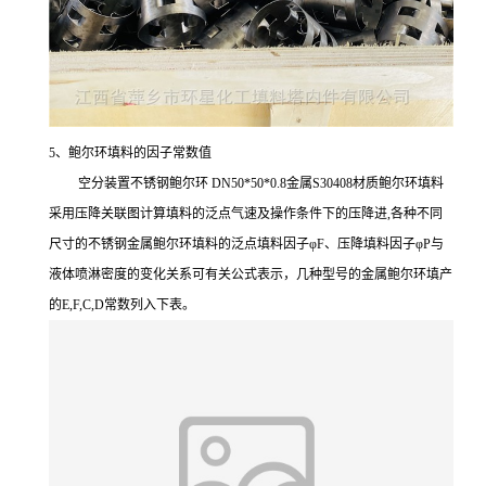
5、鲍尔环填料的因子常数值
空分装置不锈钢鲍尔环 DN50*50*0.8金属S30408材质鲍尔环填料
采用压降关联图计算填料的泛点气速及操作条件下的压降进,各种不同
尺寸的不锈钢金属鲍尔环填料的泛点填料因子φF、压降填料因子φP与
液体喷淋密度的变化关系可有关公式表示，几种型号的金属鲍尔环填产
的E,F,C,D常数列入下表。