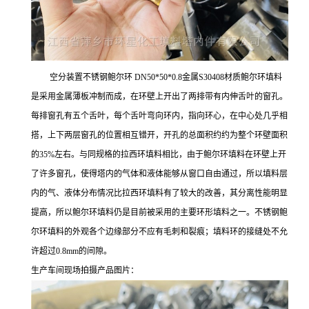
空分装置不锈钢鲍尔环 DN50*50*0.8金属S30408材质鲍尔环填料
是采用金属薄板冲制而成，在环壁上开出了两排带有内伸舌叶的窗孔。
每排窗孔有五个舌叶，每个舌叶弯向环内，指向环心，在中心处几乎相
搭，上下两层窗孔的位置相互错开，开孔的总面积约约为整个环壁面积
的35%左右。与同规格的拉西环填料相比，由于鲍尔环填料在环壁上开
了许多窗孔，使得塔内的气体和液体能够从窗口自由通过，所以填料层
内的气、液体分布情况比拉西环填料有了较大的改善，其分离性能明显
提高，所以鲍尔环填料仍是目前被采用的主要环形填料之一。不锈钢鲍
尔环填料的外观各个边缘部分不应有毛刺和裂痕；填料环的接缝处不允
许超过0.8mm的间隙。
生产车间现场拍摄产品图片：