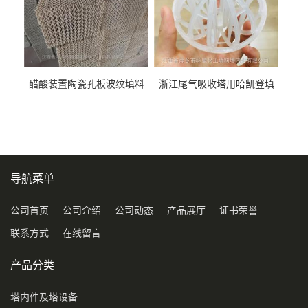
醋酸装置陶瓷孔板波纹填料
浙江尾气吸收塔用哈凯登填
型号450Y350Y
料3.5寸2寸PP聚丙烯Tri派克
环保球形填料
导航菜单
公司首页
公司介绍
公司动态
产品展厅
证书荣誉
联系方式
在线留言
产品分类
塔内件及塔设备