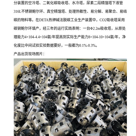
分装置的空冷塔、二氧化碳吸收塔、水冷塔，尿素二段精馏塔下液管
316L不锈钢鲍尔环、真空精馏塔、处理热敏性、易分解、易聚合、易结
碳的物料等。在DETA热钾碱法脱碳工业生产装置中，CO2吸收塔采用
碳钢鲍尔环填产，经三年的运行实践表明：一台Φ2.2m吸收塔，从原处
理能力4×104-4.4×104氨/年提高到实际生产能力8×104-10×104氨/年，净
化度比中间试验实验数据要好，一般都为0.1%-0.3%。
产品出货现场图片：