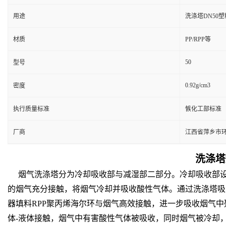
用途
洗涤塔DN50
材质
PP/RPP等
50
型号
0.92g/cm3
密度
执行质量标准
愱化工部标准
厂商
江西省萍乡市
洗涤塔
烟气洗涤塔分为冷却吸收部与减湿部二部分。冷却吸收部设
的烟气充分接触，将烟气冷却并吸收酸性气体。通过洗涤塔吸
器填料RPP聚丙烯海尔环与烟气高效接触，进一步吸收烟气中
体-液体接触，烟气中有害酸性气体被吸收，同时烟气被冷却