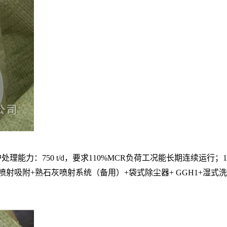
力：750 t/d，要求110%MCR负荷工况能长期连续运行；
吸附+熟石灰喷射系统（备用）+袋式除尘器+ GGH1+湿式洗涤塔+