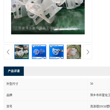
产品详请
50
外型尺寸
品牌
萍乡市环星化
货号
洗涤塔DN50