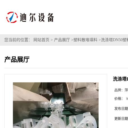
您当前的位置：
网站首页
>
产品展厅
>
塑料散堆填料
>
洗涤塔DN50
产品展厅
洗涤塔
品牌：
萍
价格：
￥
发布日期
更新日期