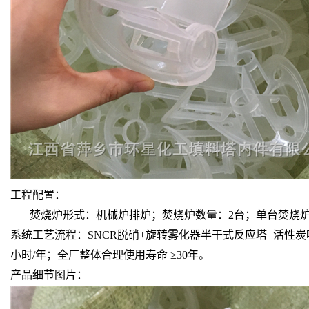
工程配置：
焚烧炉形式：机械炉排炉；焚烧炉数量：2台；单台焚烧炉处理能
系统工艺流程：SNCR脱硝+旋转雾化器半干式反应塔+活性炭喷射
小时/年；全厂整体合理使用寿命 ≥30年。
产品细节图片：