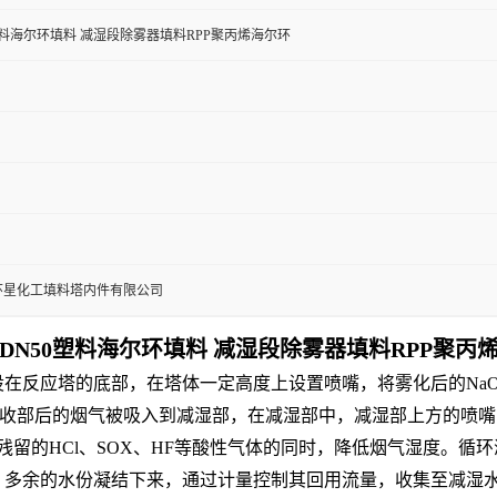
塑料海尔环填料 减湿段除雾器填料RPP聚丙烯海尔环
环星化工填料塔内件有限公司
DN50塑料海尔环填料 减湿段除雾器填料RPP聚丙
在反应塔的底部，在塔体一定高度上设置喷嘴，将雾化后的Na
收部后的烟气被吸入到减湿部，在减湿部中，减湿部上方的喷嘴喷
残留的HCl、SOX、HF等酸性气体的同时，降低烟气湿度。
，多余的水份凝结下来，通过计量控制其回用流量，收集至减湿