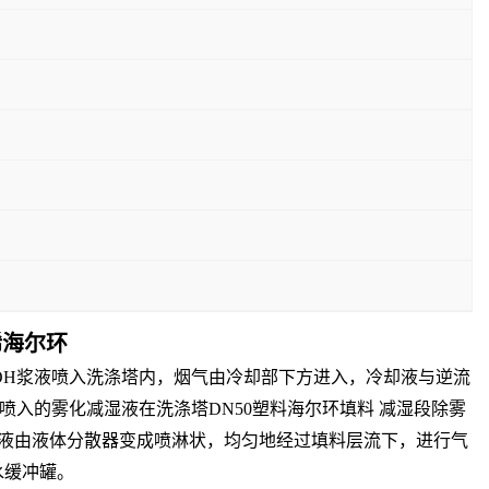
烯海尔环
OH浆液喷入洗涤塔内，烟气由冷却部下方进入，冷却液与逆流
入的雾化减湿液在洗涤塔DN50塑料海尔环填料 减湿段除雾
循环液由液体分散器变成喷淋状，均匀地经过填料层流下，进行气
水缓冲罐。