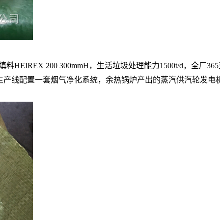
REX 200 300mmH，生活垃圾处理能力1500t/d，全厂
垃圾焚烧生产线配置一套烟气净化系统，余热锅炉产出的蒸汽供汽轮