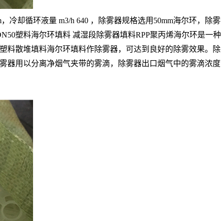
环液量 m3/h 640 ，除雾器规格选用50mm海尔环，除雾器高度
塔DN50塑料海尔环填料 减湿段除雾器填料RPP聚丙烯海尔环
塑料散堆填料海尔环填料作除雾器，可达到良好的除雾效果。除雾
器用以分离净烟气夹带的雾滴，除雾器出口烟气中的雾滴浓度不大