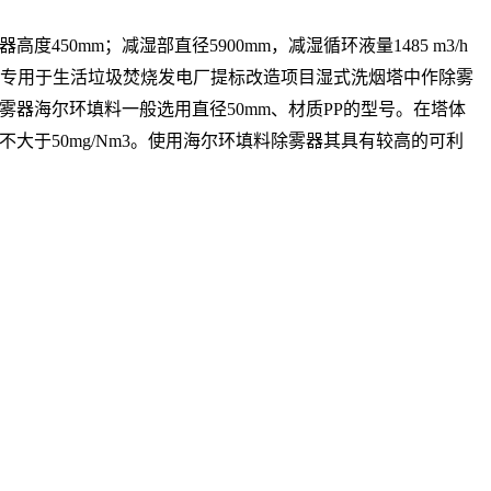
450mm；减湿部直径5900mm，减湿循环液量1485 m3/h
是一种专用于生活垃圾焚烧发电厂提标改造项目湿式洗烟塔中作除雾
器海尔环填料一般选用直径50mm、材质PP的型号。在塔体
于50mg/Nm3。使用海尔环填料除雾器其具有较高的可利