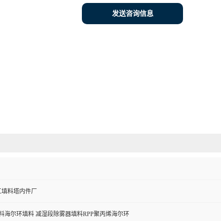
发送咨询信息
工填料塔内件厂
塑料海尔环填料 减湿段除雾器填料RPP聚丙烯海尔环