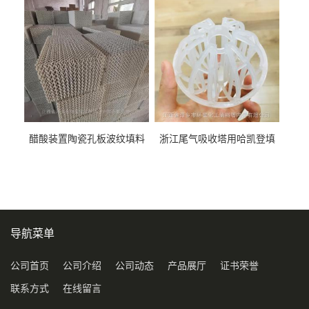
料
醋酸装置陶瓷孔板波纹填料
浙江尾气吸收塔用哈凯登填
型号450Y350Y
料3.5寸2寸PP聚丙烯Tri派克
环保球形填料
导航菜单
公司首页
公司介绍
公司动态
产品展厅
证书荣誉
联系方式
在线留言