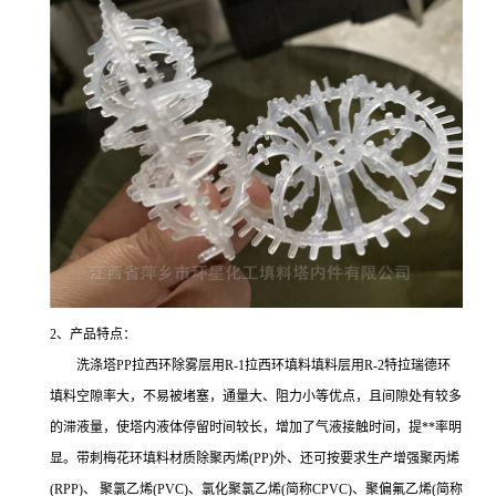
2、产品特点：
洗涤塔PP拉西环除雾层用R-1拉西环填料填料层用R-2特拉瑞德环
填料空隙率大，不易被堵塞，通量大、阻力小等优点，且间隙处有较多
的滞液量，使塔内液体停留时间较长，增加了气液接触时间，提**率明
显。带刺梅花环填料材质除聚丙烯(PP)外、还可按要求生产增强聚丙烯
(RPP)、 聚氯乙烯(PVC)、氯化聚氯乙烯(简称CPVC)、聚偏氟乙烯(简称