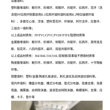
设备填料；
塑料散堆填料：鲍尔环、阶梯环、矩鞍环、共轭环、拉西环、花环（洗
涤塔PP拉西环除雾层用R-1拉西环填料填料层用R-2特拉瑞德环填
料）、多面空心球、浮球、塑料雪花环、环保球、阿尔法环、拉鲁环、
三组合一填料等；
以上成品材质有：PP/PVC/CPVC/PVDF/PTFE/阻燃材质等
金属散堆填料：鲍尔环、阶梯环、矩鞍环、共轭环、拉西环、英特洛克
斯、铝花环、八四内弧环、扁环、双层共轭环等。
以上成品材质有：304/304L/316/316L/双相钢/尿素级不锈钢材质等
陶瓷散堆填料：鲍尔环、阶梯环、矩鞍环、共轭环、拉西环、十字隔板
环等。
规整填料：塑料/金属/陶瓷孔板波纹，刺孔波纹及丝网波纹填料等。
塔内件填料：槽盘分布器、槽式分布器、管式分布器、驼峰支撑、泡罩
塔盘、捕雾器、丝网除沫器、波浪型丝网除沫器、格栅填料、支撑、压
栅、卡子、垫片等