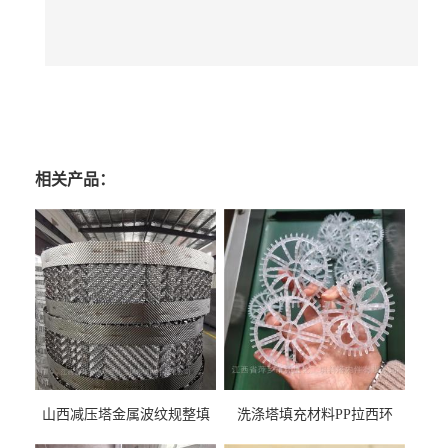
相关产品：
山西减压塔金属波纹规整填
洗涤塔填充材料PP拉西环
料452YPlus不锈钢孔板波纹填
51mm76mm特拉瑞德环填料