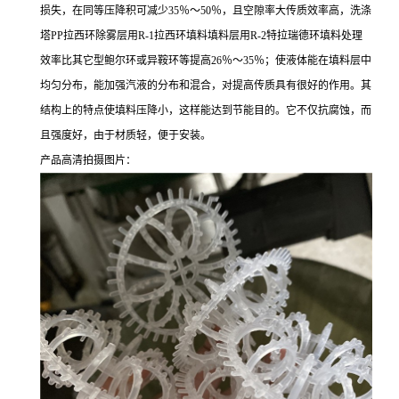
损失，在同等压降积可减少35％～50％，且空隙率大传质效率高，洗涤
塔PP拉西环除雾层用R-1拉西环填料填料层用R-2特拉瑞德环填料处理
效率比其它型鲍尔环或异鞍环等提高26％～35％；使液体能在填料层中
均匀分布，能加强汽液的分布和混合，对提高传质具有很好的作用。其
结构上的特点使填料压降小，这样能达到节能目的。它不仅抗腐蚀，而
且强度好，由于材质轻，便于安装。
产品高清拍摄图片：