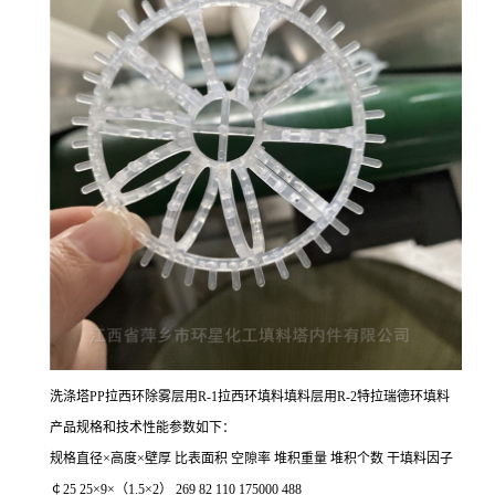
洗涤塔PP拉西环除雾层用R-1拉西环填料填料层用R-2特拉瑞德环填料
产品规格和技术性能参数如下：
规格直径×高度×壁厚 比表面积 空隙率 堆积重量 堆积个数 干填料因子
￠25 25×9×（1.5×2） 269 82 110 175000 488