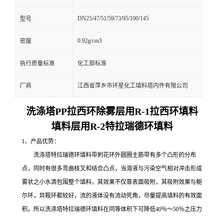
DN25/47/51/59/73/95/100/145
型号
0.92g/cm3
密度
执行质量标准
化工部标准
厂商
江西省萍乡市环星化工填料塔内件有限公司
洗涤塔PP拉西环除雾层用R-1拉西环填料
填料层用R-2特拉瑞德环填料
1、产品优势：
洗涤塔特拉瑞德环填料带刺花环外圆圈主筋带有多个凸形的分布
点，同时有很多弯曲枝叉和结合凸点，当溶液与污染空气相对冲击形成
雾状之小水滴包围整个填料，其效果不仅靠表面吸附，其吸附效果与鲍
尔环，异鞍环都较好，流的液体没有流动死角，尽量提高填料的有效面
积。所以洗涤塔特拉瑞德环填料在同等体积下可降低40％～50％之压力