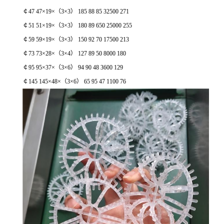
￠47 47×19×（3×3） 185 88 85 32500 271
￠51 51×19×（3×3） 180 89 650 25000 255
￠59 59×19×（3×3） 150 92 70 17500 213
￠73 73×28×（3×4） 127 89 50 8000 180
￠95 95×37×（3×6） 94 90 48 3600 129
￠145 145×48×（3×6） 65 95 47 1100 76