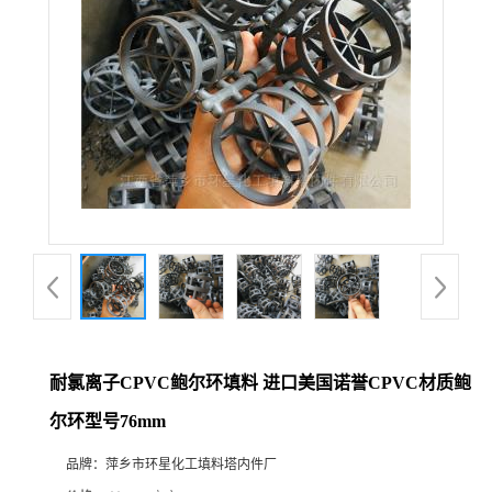
耐氯离子CPVC鲍尔环填料 进口美国诺誉CPVC材质鲍
尔环型号76mm
品牌：
萍乡市环星化工填料塔内件厂