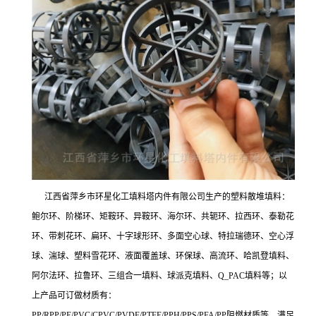
江西省萍乡市环星化工填料塔内件有限公司生产的塑料散堆填料：
鲍尔环、阶梯环、矩鞍环、异鞍环、海尔环、共轭环、拉西环、泰勒花
环、带刺花环、扁环、十字球形环、多面空心球、特拉瑞德环、空心浮
球、湍球、塑料雪花环、液面覆盖球、环保球、高流环、哈凯登填料、
阿尔法环、拉鲁环、三组合一填料、球派克填料、Q_PAC填料等；以
上产品可订做材质有：
PP/RPP/PE/PVC/CPVC/PVDF/PTFE/PPH/PPS/PFA/PP阻燃材质等，满足