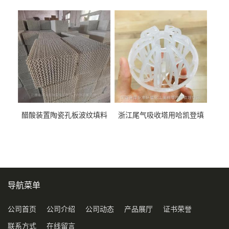
料452YPlus不锈钢孔板波纹填
51mm76mm特拉瑞德环填料
料
醋酸装置陶瓷孔板波纹填料
浙江尾气吸收塔用哈凯登填
型号450Y350Y
料3.5寸2寸PP聚丙烯Tri派克
环保球形填料
导航菜单
公司首页
公司介绍
公司动态
产品展厅
证书荣誉
联系方式
在线留言