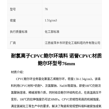
76
型号
1.51g/cm3
密度
执行质量标准
化工部标准
厂商
江西省萍乡市环星化工填料塔内件有限公司
耐氯离子CPVC鲍尔环填料 诺誉CPVC材质
鲍尔环型号76mm
材质介绍：
CPVC鲍尔环全称氯化聚氯乙烯鲍尔环，密度1.50-1.54g/cm3。该填
料利用CPVC材料*的耐*、次氯酸钠、NaOH等腐蚀，即使100℃仍耐次
氯酸钠溶液、稀碱液等介质，同时结合鲍尔环结构优点，在高温高压不
变形，100℃的拉伸强度仍可达50MPa，CPVC的韧性和高的机械强度，
满足氯碱化工等生产中的要求，解决了陶瓷和常规塑料填料被腐蚀或氧