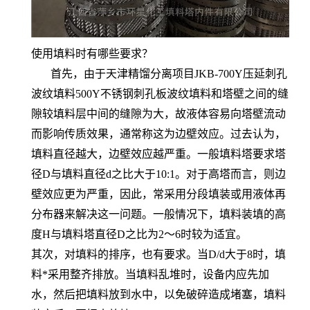
使用填料时有哪些要求？
首先，由于天津精馏分离项目JKB-700Y压延刺孔
波纹填料500Y不锈钢刺孔板波纹填料和塔壁之间的缝
隙较填料层中间的缝隙为大，故液体容易向塔壁流动
而影响传质效果，通常称这为边壁效应。过去认为，
填料直径越大，边壁效应越严重。一般填料塔要求塔
径D与填料直径d之比大于10:1。对于高塔而言，则边
壁效应更为严重，因此，常采用分段填装或用液体再
分布器来解决这一问题。一般情况下，填料装填的高
度H与填料塔直径D之比为2～6时较为适宜。
其次，对填料的排序，也有要求。当D/d大于8时，填
料*采用整齐排放。当填料乱堆时，设备内应先加
水，然后把填料放到水中，以免破碎造成堵塞，填料