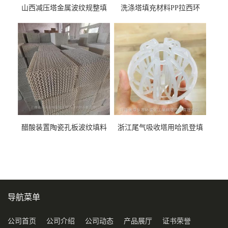
山西减压塔金属波纹规整填
洗涤塔填充材料PP拉西环
料452YPlus不锈钢孔板波纹填
51mm76mm特拉瑞德环填料
料
醋酸装置陶瓷孔板波纹填料
浙江尾气吸收塔用哈凯登填
型号450Y350Y
料3.5寸2寸PP聚丙烯Tri派克
环保球形填料
导航菜单
公司首页
公司介绍
公司动态
产品展厅
证书荣誉