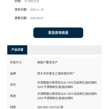
价格：
￥3260/立方
发布日期：
2020-11-19
更新日期：
2026-08-07
发送咨询信息
产品详请
外型尺寸
按客户要求生产
品牌
萍乡市环星化工填料塔内件厂
天津精馏分离项目JKB-700Y压延刺孔波纹填料
货号
500Y不锈钢刺孔板波纹填料
天津精馏分离项目JKB-700Y压延刺孔波纹填料
用途
500Y不锈钢刺孔板波纹填料
材质
304/304L/316/316L等