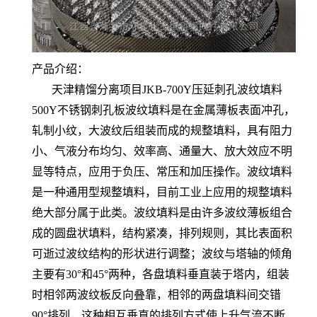
产品介绍：
天津精馏分离项目JKB-700Y压延刺孔波纹填料
500Y不锈钢刺孔板波纹填料是在金属薄板表面冲孔，
轧制小纹，大波纹后组装而成的规整填料，具有阻力
小、气液分布均匀、效率高、通量大、放大效应不明
显等特点，应用于负压、常压和加压操作。波纹填料
是一种通用型规整填料，目前工业上应用的规整填料
绝大部分属于此类。波纹填料是由许多波纹薄板组合
成的圆盘状填料，结构紧凑，排列规则，其比表面积
可逝过波纹结构的形状进行调整；波纹与塔轴的倾角
主要有30°和45°两种，各盘填料垂直装于塔内，组装
时相邻两波纹板反向叠靠，相邻的两盘填料间交错
90°排列，这种相互垂直的排列方式使上升气流不断