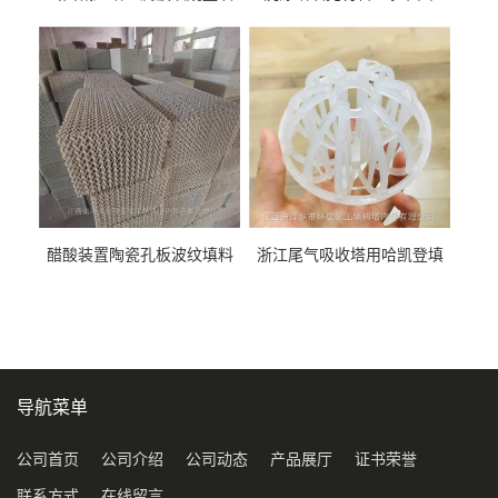
料452YPlus不锈钢孔板波纹填
51mm76mm特拉瑞德环填料
料
醋酸装置陶瓷孔板波纹填料
浙江尾气吸收塔用哈凯登填
型号450Y350Y
料3.5寸2寸PP聚丙烯Tri派克
环保球形填料
导航菜单
公司首页
公司介绍
公司动态
产品展厅
证书荣誉
联系方式
在线留言