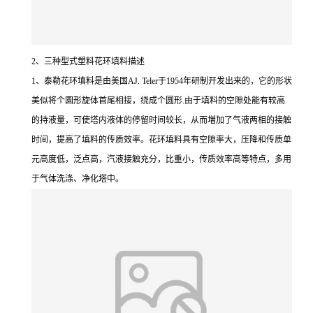
2、三种型式塑料花环填料描述
1、泰勒花环填料是由美国AJ. Teler于1954年研制开发出来的，它的形状
美似将个園形旋体首尾相接，绕成个圆形.由于填料的空隙处能有较高
的持液量，可使塔内液体的停留时间较长，从而増加了气液两相的接触
时间，提高了填料的传质效率。花环填料具有空隙率大，压降和传质单
元高度低，泛点高，汽液接触充分，比重小，传质效率高等特点，多用
于气体洗涤、净化塔中。