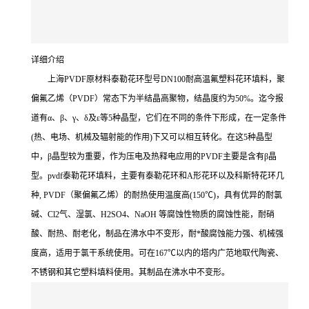
详细介绍
上海PVDF原材料泰勒花环型号DN100耐高温氟塑料花环填料，聚
偏氟乙烯（PVDF）常态下为半结晶高聚物，结晶度约为50%。迄今报
道有α、β、γ、δ及ε等5种晶型，它们在不同的条件下形成，在一定条件
(热、电场、机械及辐射能的作用)下又可以相互转化。在这5种晶型
中，β晶型较为重要，作为压电及热释电应用的PVDF主要是含有β晶
型。pvdf泰勒花环填料，主要有泰勒花环和A形花环以及科斯特花环几
种, PVDF（聚偏氟乙烯）的耐热使用温度高(150℃)，具有优异的耐氯
碱、Cl2气、湿氯、H2SO4、NaOH 等腐蚀性物质的腐蚀性能，耐硝
酸、耐热、耐老化，制品在沸水中不变形，耐*酸腐蚀能力强、机械强
度高，适用于氯干系统使用。可在167℃以内的塔内广范地取代陶瓷、
不锈钢和其它塑料填料使用。其制品在沸水中不变形。