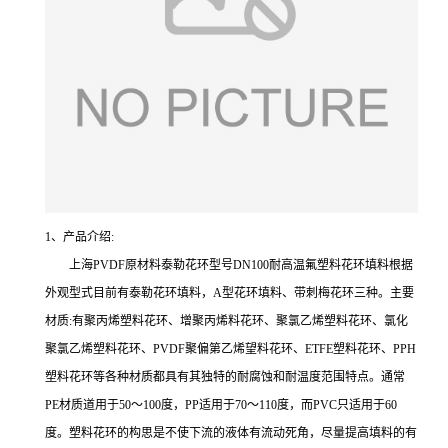
1、产品介绍:
上海PVDF原材料泰勒花环型号DN100耐高温氟塑料花环填料根据
外观型式目前有泰勒花环填料，A型花环填料、带刺梅花环三种。主要
材质:有聚丙烯塑料花环、增聚丙烯料花环、聚氯乙烯塑料花环、氯化
聚氯乙烯塑料花环、PVDF聚偏第乙烯望料花环、ETFE塑料花环、PPH
塑料花环等各种材质都具有其独特的耐腐蚀和耐温度范围特点。通常
PE材质道用于50～100度，PP适用于70～110度，而PVC只适用于60
度。塑料花环的构思是不使下流的液体有流动死角，尽量提高填料的有