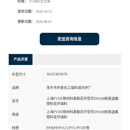
价格：
￥1000/立方米
发布日期：
2020-10-22
更新日期：
2026-08-07
发送咨询信息
产品详请
16/25/38/50/76
外型尺寸
品牌
萍乡市环星化工填料塔内件厂
上海PVDF原材料泰勒花环型号DN100耐高温氟
货号
塑料花环填料
上海PVDF原材料泰勒花环型号DN100耐高温氟
用途
塑料花环填料
材质
PP/RPP/PVC/CPVC/PVDF等