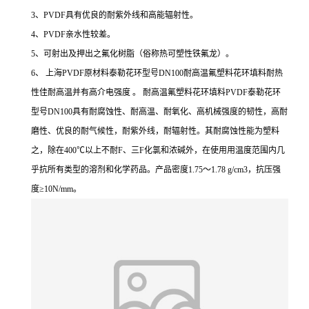
3、PVDF具有优良的耐紫外线和高能辐射性。
4、PVDF亲水性较差。
5、可射出及押出之氟化树脂（俗称热可塑性铁氟龙）。
6、 上海PVDF原材料泰勒花环型号DN100耐高温氟塑料花环填料耐热
性佳耐高温并有高介电强度 。 耐高温氟塑料花环填料PVDF泰勒花环
型号DN100具有耐腐蚀性、耐高温、耐氧化、高机械强度的韧性，高耐
磨性、优良的耐气候性，耐紫外线，耐辐射性。其耐腐蚀性能为塑料
之，除在400℃以上不耐F、三F化氯和浓碱外，在使用用温度范围内几
乎抗所有类型的溶剂和化学药品。产品密度1.75～1.78 g/cm3，抗压强
度≥10N/mm。