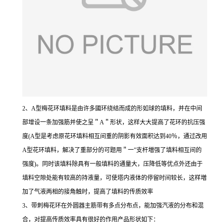
2、A型梅花环填料是由许多國环绕结而成的形如球的填料，并在中间
部增设一条加强筋并使之呈＂A＂形状，这样大大提高了花环的抗压强
度(A型是考虑原花环填料相互间重的阴影有效面积达到40％，通过改用
A型花环填料，解决了重部分的可题用＂一”支杆増强了填料相互间的
强度)。同时该填料除具有一般填料的通量大，压降低等优点外还由于
填料空隙处能有较高的持液量，可使塔内液体的停留时间较长，这样増
加了气液两相的接角触时，提高了填料的传质效率
3、带刺梅花环在外圆器主筋带有多点分布点，能加强汽液的分布和混
合，对提高传质效率具有很好的作用产品形状如下：