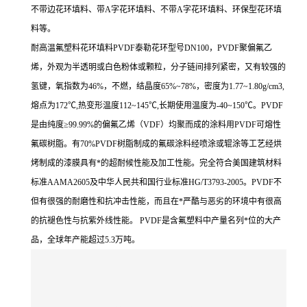
不带边花环填料、带A字花环填料、不带A字花环填料、环保型花环填
料等。
耐高温氟塑料花环填料PVDF泰勒花环型号DN100，PVDF聚偏氟乙
烯，外观为半透明或白色粉体或颗粒，分子链间排列紧密，又有较强的
氢键，氧指数为46%，不燃，结晶度65%~78%，密度为1.77~1.80g/cm3,
熔点为172℃,热变形温度112~145℃,长期使用温度为-40~150℃。PVDF
是由纯度≥99.99%的偏氟乙烯（VDF）均聚而成的涂料用PVDF可熔性
氟碳树脂。有70%PVDF树脂制成的氟碳涂料经喷涂或辊涂等工艺经烘
烤制成的漆膜具有*的超耐候性能及加工性能。完全符合美国建筑材料
标准AAMA2605及中华人民共和国行业标准HG/T3793-2005。PVDF不
但有很强的耐磨性和抗冲击性能，而且在*严酷与恶劣的环境中有很高
的抗褪色性与抗紫外线性能。 PVDF是含氟塑料中产量名列*位的大产
品，全球年产能超过5.3万吨。