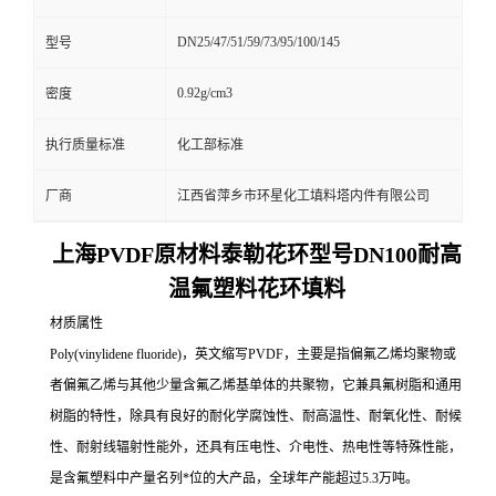
DN25/47/51/59/73/95/100/145
型号
0.92g/cm3
密度
执行质量标准
化工部标准
厂商
江西省萍乡市环星化工填料塔内件有限公司
上海PVDF原材料泰勒花环型号DN100
耐高
温氟塑料花环填料
材质属性
Poly(vinylidene fluoride)，英文缩写PVDF，主要是指偏氟乙烯均聚物或
者偏氟乙烯与其他少量含氟乙烯基单体的共聚物，它兼具氟树脂和通用
树脂的特性，除具有良好的耐化学腐蚀性、耐高温性、耐氧化性、耐候
性、耐射线辐射性能外，还具有压电性、介电性、热电性等特殊性能，
是含氟塑料中产量名列*位的大产品，全球年产能超过5.3万吨。