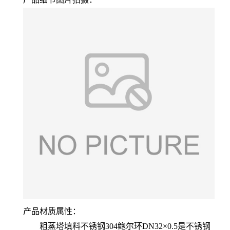
产品材质属性：
粗蒸塔填料不锈钢304鲍尔环DN32×0.5是不锈钢