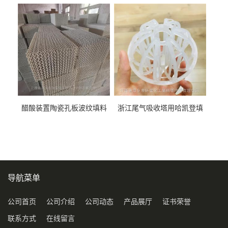
料452YPlus不锈钢孔板波纹填
51mm76mm特拉瑞德环填料
料
醋酸装置陶瓷孔板波纹填料
浙江尾气吸收塔用哈凯登填
型号450Y350Y
料3.5寸2寸PP聚丙烯Tri派克
环保球形填料
导航菜单
公司首页
公司介绍
公司动态
产品展厅
证书荣誉
联系方式
在线留言