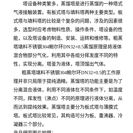
塔设备种类繁多，蒸馏塔是进行蒸馏的一种塔式
气液接触装置。有板式塔与填料塔两种主要类型。板
式塔与填料塔的比较是个复杂的问题，涉及的因素很
多，选型时应考虑物料性质、操作条件、塔设备的性
能，以及塔设备的制造、安装、运转和维修等。粗蒸
塔填料不锈钢304鲍尔环DN32×0.5蒸馏原理是将液体
混合物部分气化，利用其中各组分挥发度不同的特
性，实现分离。塔釜为液体，塔顶馏出气体。
粗蒸塔填料不锈钢304鲍尔环DN32×0.5的工作原
理并非只局限于提纯酒精。蒸馏塔的功能主要是为了
分离混合液体，利用不同液体在不同条件下，如温度
不同，挥发性（沸点）不同的原理进行液体分离，从
而达到提纯效果。蒸馏塔主要分为板式塔与薄膜式
塔。板式塔比较常见，其构造可分为板、重沸器、冷
凝器三个部分。
产品细节图片拍摄：