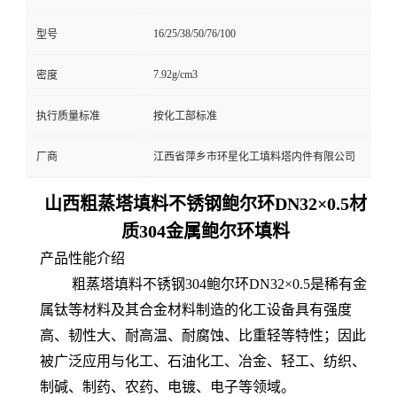
16/25/38/50/76/100
型号
7.92g/cm3
密度
执行质量标准
按化工部标准
厂商
江西省萍乡市环星化工填料塔内件有限公司
山西粗蒸塔填料不锈钢鲍尔环DN32×0.5材
质304金属鲍尔环填料
产品性能介绍
粗蒸塔填料不锈钢304鲍尔环DN32×0.5是稀有金
属钛等材料及其合金材料制造的化工设备具有强度
高、韧性大、耐高温、耐腐蚀、比重轻等特性；因此
被广泛应用与化工、石油化工、冶金、轻工、纺织、
制碱、制药、农药、电镀、电子等领域。