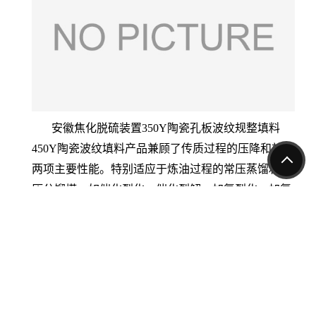
安徽焦化脱硫装置350Y陶瓷孔板波纹规整填料
450Y陶瓷波纹填料产品兼顾了传质过程的压降和效率
两项主要性能。特别适应于炼油过程的常压蒸馏和低
压分馏塔，如催化裂化、催化裂解、加氢裂化、加氢
精制、焦化、催化重整等装置的产品分离以轻烃加工
过程如MTBE、异构化、烷基化、气体分馏等装置的
产品分离，也适用于乙苯、苯乙烯等化工产品分离和
硫酸、硝酸、盐酸的吸收塔。传质效率可达2-4块理论
板/m填料，压降1-5mmhg/m填料。