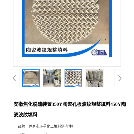
安徽焦化脱硫装置350Y陶瓷孔板波纹规整填料450Y陶
瓷波纹填料
品牌：
萍乡市环星化工填料塔内件厂