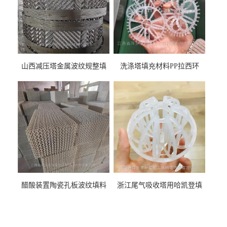
山西减压塔金属波纹规整填
洗涤塔填充材料PP拉西环
料452YPlus不锈钢孔板波纹填
51mm76mm特拉瑞德环填料
料
醋酸装置陶瓷孔板波纹填料
浙江尾气吸收塔用哈凯登填
型号450Y350Y
料3.5寸2寸PP聚丙烯Tri派克
环保球形填料