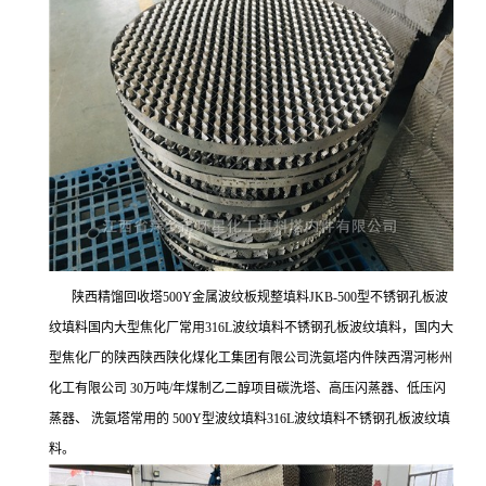
陕西精馏回收塔500Y金属波纹板规整填料JKB-500型不锈钢孔板波
纹填料国内大型焦化厂常用316L波纹填料不锈钢孔板波纹填料，国内大
型焦化厂的陕西陕西陕化煤化工集团有限公司洗氨塔内件陕西渭河彬州
化工有限公司 30万吨/年煤制乙二醇项目碳洗塔、高压闪蒸器、低压闪
蒸器、 洗氨塔常用的 500Y型波纹填料316L波纹填料不锈钢孔板波纹填
料。