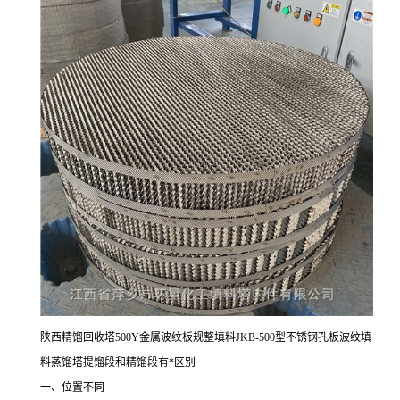
陕西精馏回收塔500Y金属波纹板规整填料JKB-500型不锈钢孔板波纹填
料蒸馏塔提馏段和精馏段有*区别
一、位置不同