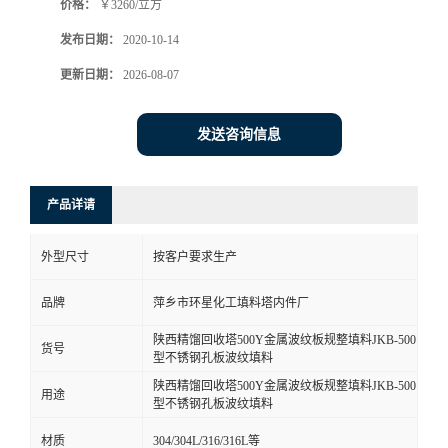
价格：
￥3260/立方
发布日期：
2020-10-14
更新日期：
2026-08-07
发送咨询信息
产品详请
外型尺寸
按客户要求生产
品牌
萍乡市环星化工填料塔内件厂
陕西精馏回收塔500Y金属波纹板规整填料JKB-500
货号
型不锈钢孔板波纹填料
陕西精馏回收塔500Y金属波纹板规整填料JKB-500
用途
型不锈钢孔板波纹填料
材质
304/304L/316/316L等