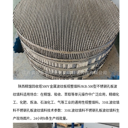
陕西精馏回收塔500Y金属波纹板规整填料JKB-500型不锈钢孔板波
纹填料适用场合：在精馏、吸收、萃取等单元操作中广泛应用，精细化
工、化肥、炼油、石油化工、气等工业的通用性规整填料。316L波纹填
料不锈钢孔板波纹填料技术参数：316L波纹填料不锈钢孔板波纹填料生
产现场图片，24小时6条生产线批量。