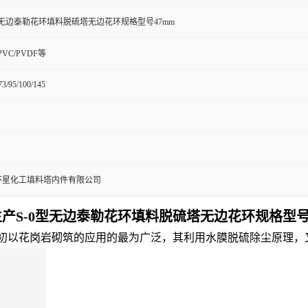
型无边泰勒花环填料脱硫塔无边花环规格型号47mm
CPVC/PVDF等
73/95/100/145
环星化工填料塔内件有限公司
产S-0型无边泰勒花环填料
脱硫塔无边花环规格型号
以花岗岩砌筑的应用的最为广泛，其利用水膜脱硫除尘原理，