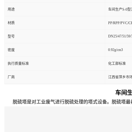
用途
车间生产S-0
材质
PP/RPP/PVC/
DN25/47/51/59/
型号
0.92g/cm3
密度
执行质量标准
化工部标准
厂商
江西省萍乡市
车间生
脱硫塔是对工业废气进行脱硫处理的塔式设备。脱硫塔最初