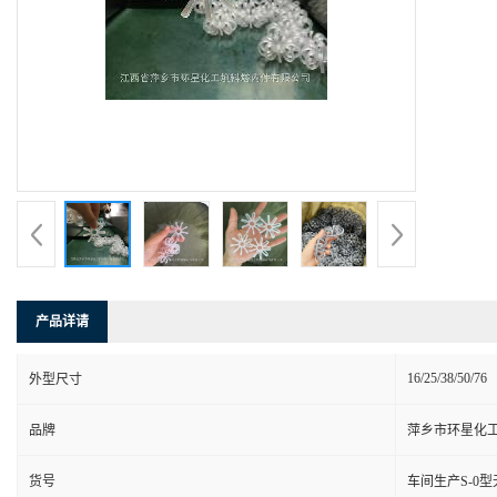
产品详请
16/25/38/50/76
外型尺寸
品牌
萍乡市环星化
货号
车间生产S-0