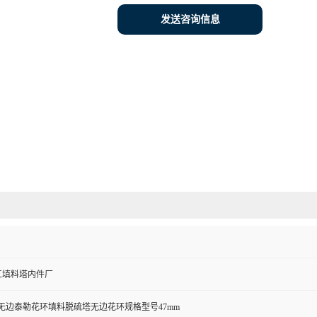
发送咨询信息
工填料塔内件厂
型无边泰勒花环填料脱硫塔无边花环规格型号47mm