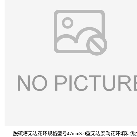
脱硫塔无边花环规格型号47mmS-0型无边泰勒花环填料