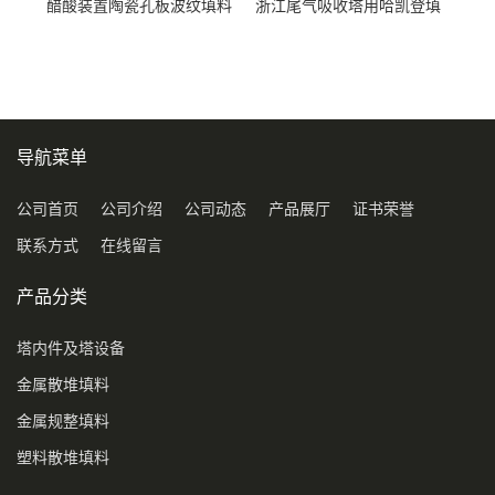
醋酸装置陶瓷孔板波纹填料
浙江尾气吸收塔用哈凯登填
型号450Y350Y
料3.5寸2寸PP聚丙烯Tri派克
环保球形填料
导航菜单
公司首页
公司介绍
公司动态
产品展厅
证书荣誉
联系方式
在线留言
产品分类
塔内件及塔设备
金属散堆填料
金属规整填料
塑料散堆填料