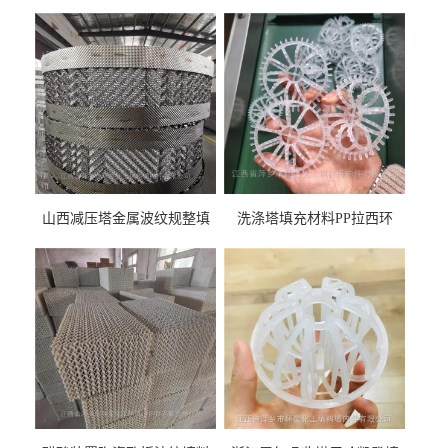
山西减压塔金属波纹规整填
洗涤塔填充材料PP拉西环
料452YPlus不锈钢孔板波纹填
51mm76mm特拉瑞德环填料
料