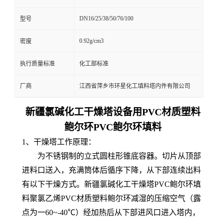
DN16/25/38/50/76/100
型号
0.92g/cm3
密度
执行质量标准
化工部标准
厂商
江西省萍乡市环星化工填料塔内件有限公司
新疆氯碱化工干燥塔设备用PVC材质塑料
鲍尔环
PVC鲍尔环填料
1、干燥塔工作原理：
为不锈钢制的立式圆柱形锥底容器。切片从顶部
进料口送入，充满筒体后循序下降，从下部连续出料
有以下干燥方式。新疆氯碱化工干燥塔PVC鲍尔环填
料聚氯乙烯PVC材质塑料鲍尔环减湿的压缩空气（露
点为一60~-40℃）经加热后从下部进风口进入塔内，