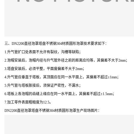
三、DN2200直径泡罩塔盘不锈钢304材质圆形泡罩技术要求如下：
1.升气管扩口处表面不允许有裂纹，沟槽等缺陷；
2.泡帽安装后，泡帽内径与升气管外径之前的距离应均等，其偏差不大于2mm；
3.塔盘安装后，必须平整，平面度偏差不大于2mm；
4.升气管应垂直于塔板，其顶面应在同一水平面上，其偏差不超过±1mm；
5.升气管与塔板胀接后，须保证严密性，不漏水；
6.塔板上各泡帽的齿缝上缘应在同一水平面上，其偏差不超过±1.5mm；
7.加工零件表面粗糙度为12.5。
DN2200直径泡罩塔盘不锈钢304材质圆形泡罩生产现场图片：