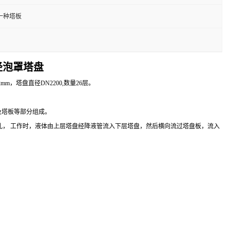
一种塔板
直径泡罩塔盘
塔盘直径DN2200,数量26层。
及塔板等部分组成。
形孔， 工作时，液体由上层塔盘经降液管流入下层塔盘，然后横向流过塔盘板，流入