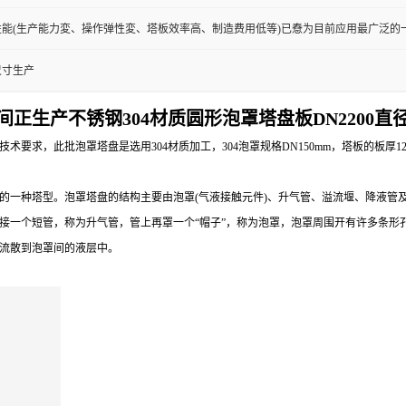
能(生产能力変、操作弹性変、塔板效率高、制造费用低等)已憃为目前应用最广泛的
尺寸生产
间正生产
不锈钢304材质圆形泡罩塔盘板
DN2200
此批泡罩塔盘是选用304材质加工，304泡罩规格DN150mm，塔板的板厚12mm，
一种塔型。泡罩塔盘的结构主要由泡罩(气液接触元件)、升气管、溢流堰、降液管
上焊接一个短管，称为升气管，管上再罩一个“帽子”，称为泡罩，泡罩周围开有许多条
流散到泡罩间的液层中。