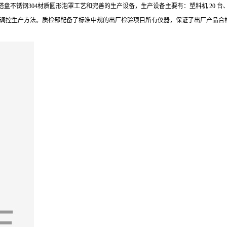
钢304材质圆形泡罩工艺和完善的生产设备，生产设备主要有：塑料机 20 台、波纹板填
控生产方法。质检部配备了标准中规的出厂检验项目所有仪器，保证了出厂产品合格率