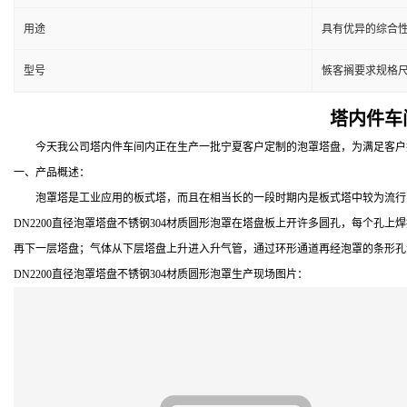
用途
具有优异的综合性
型号
愱客搁要求规格
塔内件车
今天我公司塔内件车间内正在生产一批宁夏客户定制的泡罩塔盘，为满足客户技术要求，
一、产品概述：
泡罩塔是工业应用的板式塔，而且在相当长的一段时期内是板式塔中较为流行的
DN2200直径泡罩塔盘不锈钢304材质圆形泡罩在塔盘板上开许多圆孔，每个孔
再下一层塔盘；气体从下层塔盘上升进入升气管，通过环形通道再经泡罩的条形孔
DN2200直径泡罩塔盘不锈钢304材质圆形泡罩生产现场图片：