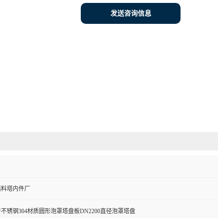
发送咨询信息
填料塔内件厂
不锈钢304材质圆形泡罩塔盘板DN2200直径泡罩塔盘