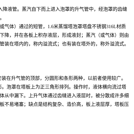
进入降液管。蒸汽自下而上进入泡罩的升气管中，经泡罩的齿缝
。
）通过的短管，1.6米蒸馏塔泡罩塔盘不锈钢316L材质
下降，并在各板上积存液层，形成液封；蒸汽（或气体）则由
管装在塔内的，称内溢流式；也有装在塔外的，称外溢流式。
安装在升气管的顶部，分圆形和条形两种，以前者使用较广。
或梯形。泡罩在塔板上为正三角形排列。操作时，液体横向流过塔
体从中漏下。上升气体通过齿缝进入液层时，被分散成许多细
板不易堵塞；缺点是结构复杂、造价高，板上液层厚，塔板压