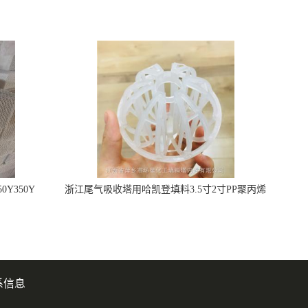
Y350Y
浙江尾气吸收塔用哈凯登填料3.5寸2寸PP聚丙烯
Tri派克环保球形填料
系信息