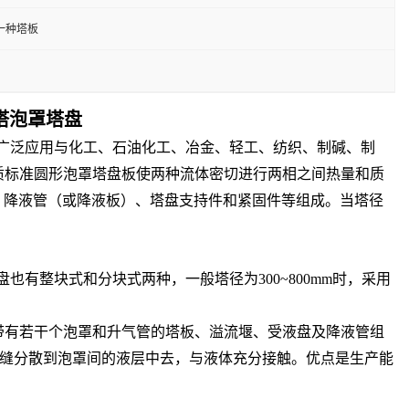
一种塔板
馏塔泡罩塔盘
广泛应用与化工、石油化工、冶金、轻工、纺织、制碱、制
材质标准圆形泡罩塔盘板使两种流体密切进行两相之间热量和质
、降液管（或降液板）、塔盘支持件和紧固件等组成。当塔径
整块式和分块式两种，一般塔径为300~800mm时，采用
由带有若干个泡罩和升气管的塔板、溢流堰、受液盘及降液管组
缝分散到泡罩间的液层中去，与液体充分接触。优点是生产能