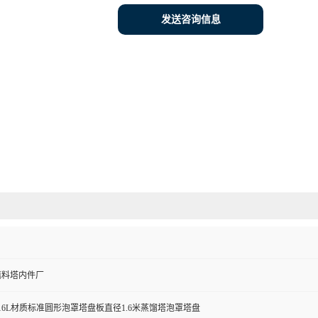
发送咨询信息
填料塔内件厂
16L材质标准圆形泡罩塔盘板直径1.6米蒸馏塔泡罩塔盘