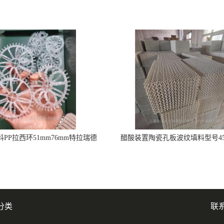
PP拉西环51mm76mm特拉瑞德
醋酸装置陶瓷孔板波纹填料型号450
环填料
分类
联