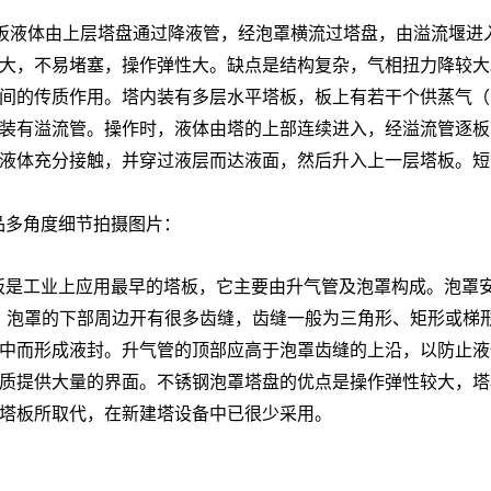
盘板液体由上层塔盘通过降液管，经泡罩横流过塔盘，由溢流堰
大，不易堵塞，操作弹性大。缺点是结构复杂，气相扭力降较大
传质作用。塔内装有多层水平塔板，板上有若干个供蒸气（或气体
装有溢流管。操作时，液体由塔的上部连续进入，经溢流管逐板
液体充分接触，并穿过液层而达液面，然后升入上一层塔板。短
产品多角度细节拍摄图片：
盘板是工业上应用最早的塔板，它主要由升气管及泡罩构成。泡罩
大小选择。泡罩的下部周边开有很多齿缝，齿缝一般为三角形、矩形
中而形成液封。升气管的顶部应高于泡罩齿缝的上沿，以防止液
质提供大量的界面。不锈钢泡罩塔盘的优点是操作弹性较大，塔
塔板所取代，在新建塔设备中已很少采用。
：