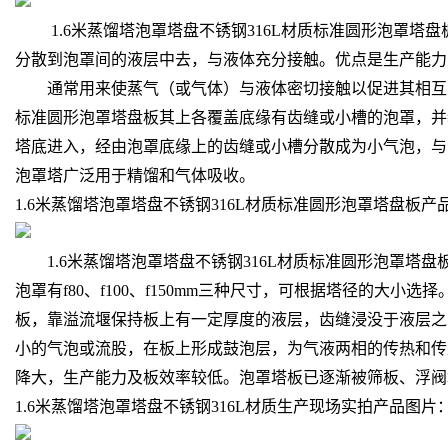
1.6米蒸馏塔泡罩塔盘不锈钢316L材质标准圆形泡罩塔
分散到泡罩间的液层中去，与液体充分接触。优点是生产能力
通常用来使蒸气（或气体）与液体密切接触以促进其相互间的
标准圆形泡罩塔盘板其上各覆盖底缘有齿缝或小槽的泡罩，并
塔底进入，经由泡罩底缘上的齿缝或小槽分散成为小气泡，与
泡罩塔广泛用于精馏和气体吸收。
1.6米蒸馏塔泡罩塔盘不锈钢316L材质标准圆形泡罩塔盘板
1.6米蒸馏塔泡罩塔盘不锈钢316L材质标准圆形泡罩塔
泡罩有f80、f100、f150mm三种尺寸，可根据塔径的
板，靠溢流堰保持板上有一定厚度的液层，齿缝浸没于液层之
小的气泡或流股，在板上形成鼓泡层，为气液两相的传热和传
降大，生产能力及板效率较低。泡罩塔板已逐渐被筛板、浮阀
1.6米蒸馏塔泡罩塔盘不锈钢316L材质生产现场实拍产品图片