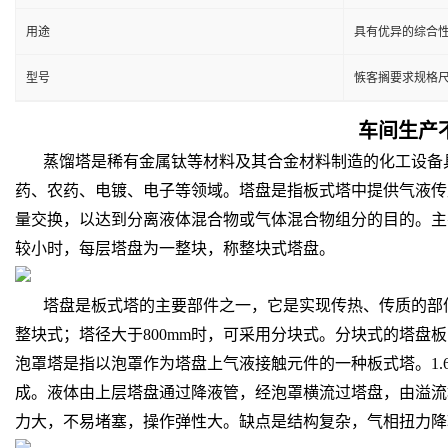
用途
具有优异的综合性
型号
愱客搁要求规格
车间生产
蒸馏塔是稀有金属钛等材料及其合金材料制造的化工设备具
药、农药、电镀、电子等领域。塔盘是指板式塔中提供气液传质
量交换，以达到分离液体混合物或气体混合物组分的目的。主
较小时，每层塔盘为一整块，称整块式塔盘。
塔盘是板式塔的主要部件之一，它是实现传热、传质的部件。
整块式；塔径大于800mm时，可采用分块式。分块式的塔盘
泡罩塔是指以泡罩作为塔盘上气液接触元件的一种板式塔。1.
成。液体由上层塔盘通过降液管，经泡罩横流过塔盘，由溢流
力大，不易堵塞，操作弹性大。缺点是结构复杂，气相扭力降