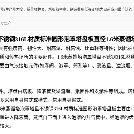
能(生产能力変、操作弹性変、塔板效率高、制造费用低等)已憃为目前应用最广泛的
尺寸生产
不锈钢316L材质标准圆形泡罩塔盘板直径
1.6米蒸
有强度高、韧性大、耐高温、耐腐蚀、比重轻等特性；因此被
和传热场所的主要部件。1.6米蒸馏塔泡罩塔盘不锈钢316L
要由气液接触元件(如浮阀、泡罩、筛孔等）、受液盘、溢流堰
塔盘由塔板、降液管及溢流堰、紧固件和支承件等组成。塔盘也有
板多采用自身梁式或槽式，常用自身梁式。
6米蒸馏塔泡罩塔盘不锈钢316L材质标准圆形泡罩塔盘板主要
堰进入降液管。蒸汽自下而上进入泡罩的升气管中，经泡罩的齿
较大。