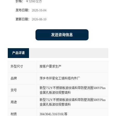
价格：
￥3260/立方
发布日期：
2020-10-04
更新日期：
2026-08-10
发送咨询信息
产品详请
外型尺寸
按客户要求生产
品牌
萍乡市环星化工填料塔内件厂
新型752Y不锈钢板波纹填料带防壁流圈500YPlus
货号
金属孔板波纹规整填料
新型752Y不锈钢板波纹填料带防壁流圈500YPlus
用途
金属孔板波纹规整填料
材质
304/304L/316/316L等