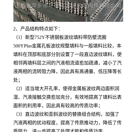
2、产品结构特点如下：
（1）新型752Y不锈钢板波纹填料带防壁流圈
500YPlus金属孔板波纹规整填料与一般填料比较，本
填料在顶部和底部分别设置了一段直边波纹填料，使
相邻两填料层之间的汽液相流道愈加疏通，减小了汽
液两相的流转阻力降，因此具有高通量、低压降等长
处；
（2）适当增大开孔率，使得金属板波纹两边面积润
湿、汽液接触交换愈加充分，有效地提高了填料比表
面积的利用率，因此具有较高的传质功率；
（3）直边波纹和歪斜波纹的替换组合结构，加强了
汽液两相的扰动程度，提高了传质推动力，降低了传
质阻力，进一步提高了处理才能和传质功率。