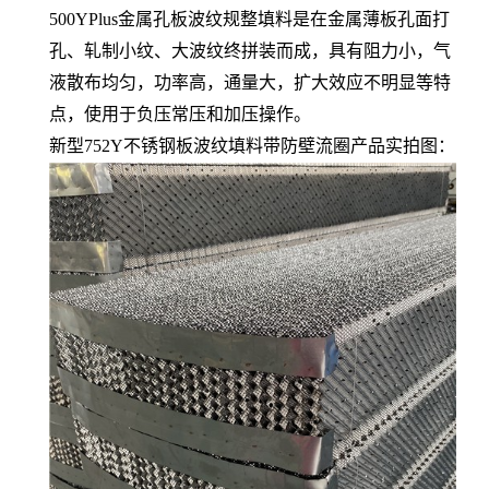
500YPlus金属孔板波纹规整填料是在金属薄板孔面打
孔、轧制小纹、大波纹终拼装而成，具有阻力小，气
液散布均匀，功率高，通量大，扩大效应不明显等特
点，使用于负压常压和加压操作。
新型752Y不锈钢板波纹填料带防壁流圈产品实拍图：