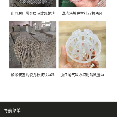
山西减压塔金属波纹规整填
洗涤塔填充材料PP拉西环
料452YPlus不锈钢孔板波纹填
51mm76mm特拉瑞德环填料
料
醋酸装置陶瓷孔板波纹填料
浙江尾气吸收塔用哈凯登填
型号450Y350Y
料3.5寸2寸PP聚丙烯Tri派克
环保球形填料
导航菜单