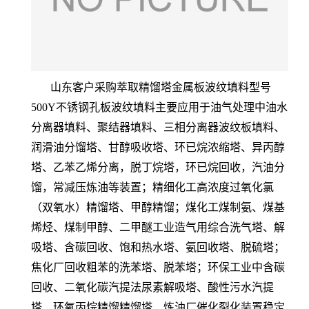
山东客户采购萃取精馏塔金属板波纹填料型号
500Y不锈钢孔板波纹填料主要应用于油气处理中油水
分离器填料、聚结器填料、三相分离器波纹板填料、
润滑油分馏塔、甘醇吸收塔、环已烷浓缩塔、异丙醇
塔、乙苯乙烯分离，脱丁烷塔，环已烷回收，汽油分
馏，常减压炼油等装置；精细化工高浓度过氧化氯
（双氧水）精馏塔、甲醇精馏；煤化工煤制氨、煤基
烯烃、煤制甲醇、二甲醚工业造气用综合洗气塔、解
吸塔、含碳回收、饱和热水塔、氨回收塔、脱硫塔；
焦化厂回收粗苯的洗苯塔、脱苯塔；环保工业中含碳
回收、二氧化碳汽提法尿素解吸塔、酸性污水汽提
塔、环氧丙烷精馏精馏塔、炼油厂催化裂化装置稳定