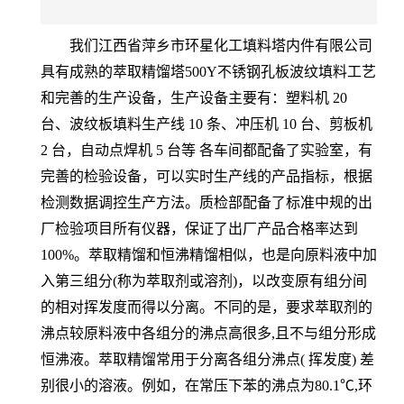
我们江西省萍乡市环星化工填料塔内件有限公司
具有成熟的萃取精馏塔500Y不锈钢孔板波纹填料工艺
和完善的生产设备，生产设备主要有：塑料机 20
台、波纹板填料生产线 10 条、冲压机 10 台、剪板机
2 台，自动点焊机 5 台等 各车间都配备了实验室，有
完善的检验设备，可以实时生产线的产品指标，根据
检测数据调控生产方法。质检部配备了标准中规的出
厂检验项目所有仪器，保证了出厂产品合格率达到
100%。萃取精馏和恒沸精馏相似，也是向原料液中加
入第三组分(称为萃取剂或溶剂)，以改变原有组分间
的相对挥发度而得以分离。不同的是，要求萃取剂的
沸点较原料液中各组分的沸点高很多,且不与组分形成
恒沸液。萃取精馏常用于分离各组分沸点( 挥发度) 差
别很小的溶液。例如，在常压下苯的沸点为80.1℃,环