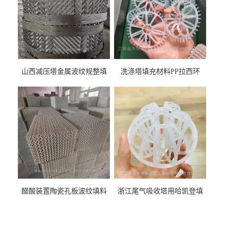
山西减压塔金属波纹规整填
洗涤塔填充材料PP拉西环
料452YPlus不锈钢孔板波纹填
51mm76mm特拉瑞德环填料
料
醋酸装置陶瓷孔板波纹填料
浙江尾气吸收塔用哈凯登填
型号450Y350Y
料3.5寸2寸PP聚丙烯Tri派克
环保球形填料