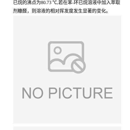
已烷的沸点为80.73 ℃,若在苯-环已烷溶液中加入萃取
剂糠醛，则溶液的相对挥发度发生显著的变化。