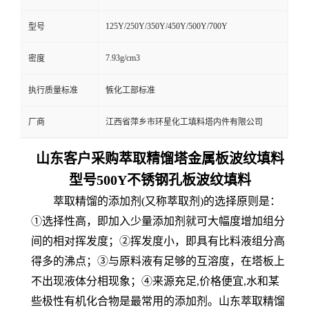
125Y/250Y/350Y/450Y/500Y/700Y
型号
7.93g/cm3
密度
执行质量标准
愱化工部标准
厂商
江西省萍乡市环星化工填料塔内件有限公司
山东客户采购萃取精馏塔金属板波纹填料
型号500Y不锈钢孔板波纹填料
萃取精馏的添加剂(又称萃取剂)的选择原则是：
①选择性高，即加入少量添加剂就可大幅度增加组分
间的相对挥发度；②挥发度小，即具有比料液组分高
得多的沸点；③与原料液有足够的互溶度，在塔板上
不出现液体分相现象；④来源充足,价格便宜,水和某
些极性有机化合物是最常用的添加剂。山东萃取精馏