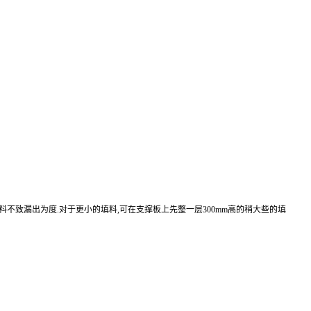
mm填料不致漏出为度.对于更小的填料,可在支撑板上先整一层300mm高的稍大些的填