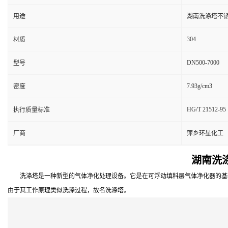
用途
湖南洗涤塔不锈
304
材质
DN500-7000
型号
7.93g/cm3
密度
HG/T 21512-95
执行质量标准
厂商
萍乡环星化工
湖南洗
洗涤塔是一种新型的气体净化处理设备。它是在可浮动填料层气体净化器的基础
由于其工作原理类似洗涤过程，故名洗涤塔。