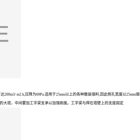
m3/ m2.h,压降为69Pa.适用于25mm以上的各种散装填料,因此侧孔宽度以25
米的大塔，中间要加工字梁支承以加强刚度。工字梁与焊在塔壁上的支座固定.