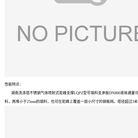
性能特点：
湖南洗涤塔不锈钢气体喷射式驼峰支撑LQPZ型号填料支承板DN800液体通量可达200
料，再堆小于25mm的填料，也可在驼峰上覆盖一层小尺寸的钢板网。塔径超过3