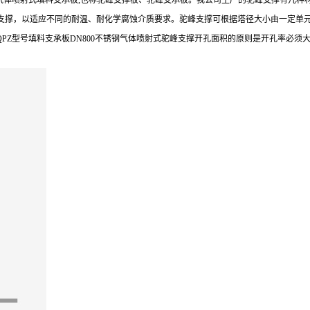
气体喷射式填料支承板,也称驼峰支撑板、驼峰支承板。我公司生产的驼峰支撑有几种
同材质的驼峰支撑，以适应不同的耐温、耐化学腐蚀介质要求。驼峰支撑可根据塔径大小由一
PZ型号填料支承板DN800不锈钢气体喷射式驼峰支撑开孔面积的原则是开孔率必须