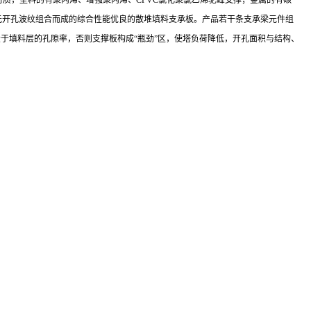
材质，塑料的有聚丙烯、增强聚丙烯、CPVC氯化聚氯乙烯驼峰支撑；金属的有碳
定单元开孔波纹组合而成的综合性能优良的散堆填料支承板。产品若干条支承梁元件组
大于填料层的孔隙率，否则支撑板构成“瓶劲”区，使塔负荷降低，开孔面积与结构、