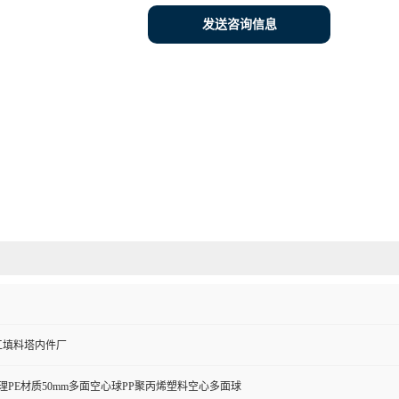
发送咨询信息
工填料塔内件厂
处理PE材质50mm多面空心球PP聚丙烯塑料空心多面球