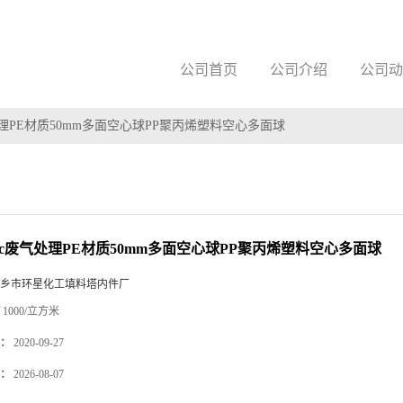
公司首页
公司介绍
公司动
处理PE材质50mm多面空心球PP聚丙烯塑料空心多面球
oc废气处理PE材质50mm多面空心球PP聚丙烯塑料空心多面球
乡市环星化工填料塔内件厂
1000/立方米
：
2020-09-27
：
2026-08-07