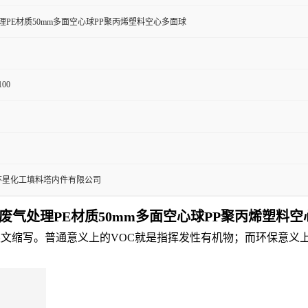
处理PE材质50mm多面空心球PP聚丙烯塑料空心多面球
100
环星化工填料塔内件有限公司
c废气处理PE材质50mm多面空心球PP聚丙烯塑料
mpounds）的英文缩写。普通意义上的VOC就是指挥发性有机物；