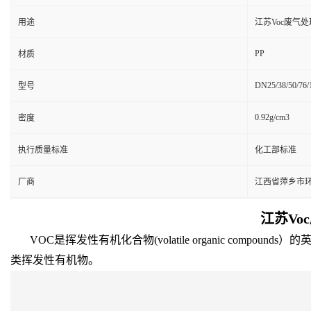
用途
江苏Voc废气
PP
材质
DN25/38/50/76/
型号
0.92g/cm3
密度
执行质量标准
化工部标准
厂商
江西省萍乡市
江苏Vo
VOC是挥发性有机化合物(volatile organic co
类挥发性有机物。