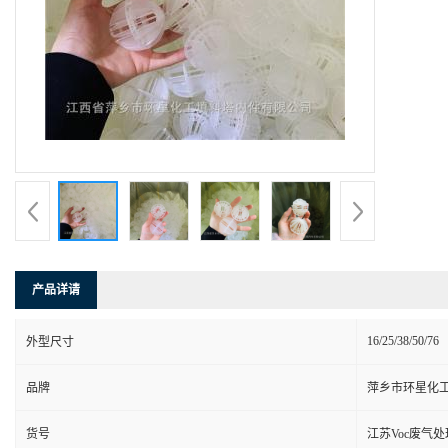
产品详请
16/25/38/50/76
外型尺寸
品牌
萍乡市环星化
货号
江苏Voc废气