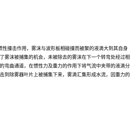
惯性撞击作用，雾沫与波形板相碰撞而被聚的液滴大到其自身
了雾沫被捕集的机会，未被除去的雾沫在下一个转弯处经过相
的弯曲通道，在惯性力及重力的作用下将气流中夹带的液滴分
击到除雾器叶片上被捕集下来，雾滴汇集形成水流，因重力的