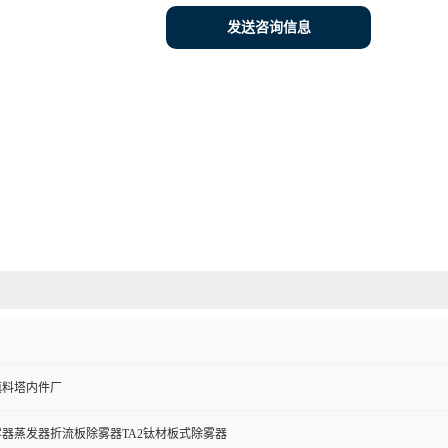
发送咨询信息
填料塔内件厂
除雾器蒸发器折流板除雾器TA2钛材板式除雾器