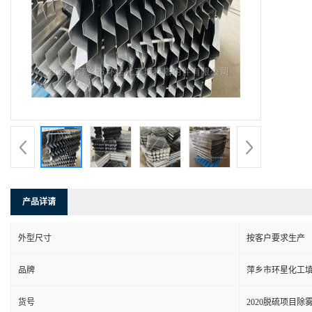
产品详请
外型尺寸
按客户要求生产
品牌
萍乡市环星化工
货号
2020脱硫项目