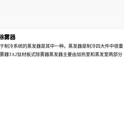
式除雾器
于制冷系统的蒸发器是其中一种。蒸发器是制冷四大件中很重
雾器TA2钛材板式除雾器蒸发器主要由加热室和蒸发室两部分