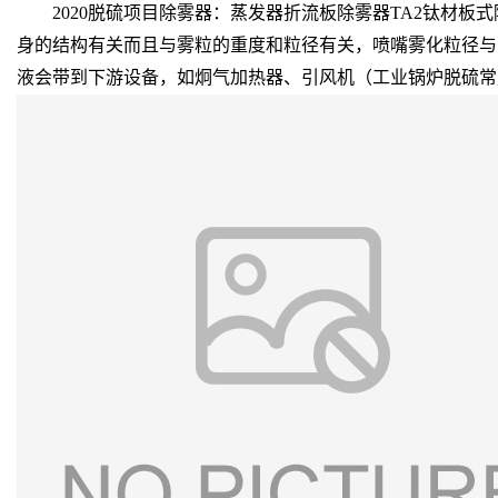
2020脱硫项目除雾器：蒸发器折流板除雾器TA2钛材板
身的结构有关而且与雾粒的重度和粒径有关，喷嘴雾化粒径与
液会带到下游设备，如炯气加热器、引风机（工业锅炉脱硫常