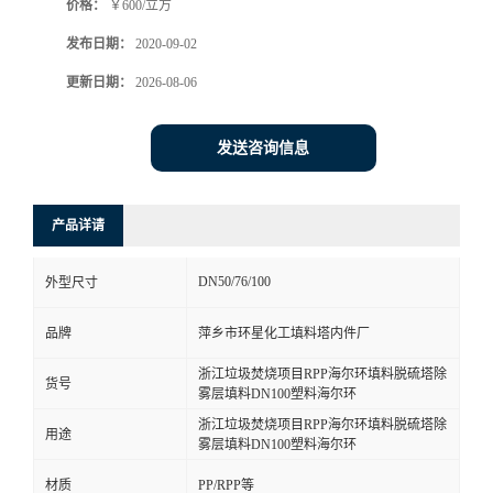
价格：
￥600/立方
发布日期：
2020-09-02
更新日期：
2026-08-06
发送咨询信息
产品详请
DN50/76/100
外型尺寸
品牌
萍乡市环星化工填料塔内件厂
浙江垃圾焚烧项目RPP海尔环填料脱硫塔除
货号
雾层填料DN100塑料海尔环
浙江垃圾焚烧项目RPP海尔环填料脱硫塔除
用途
雾层填料DN100塑料海尔环
材质
PP/RPP等