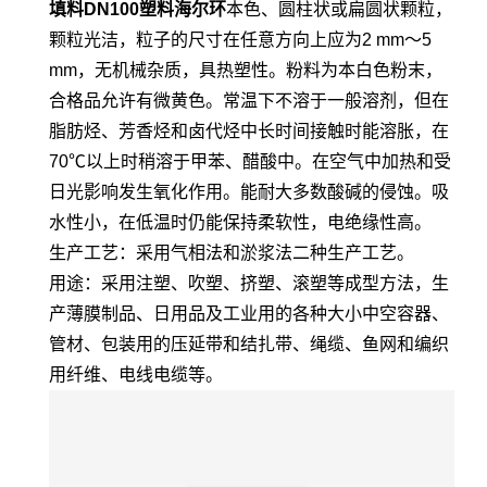
填料DN100塑料海尔环
本色、圆柱状或扁圆状颗粒，
颗粒光洁，粒子的尺寸在任意方向上应为2 mm～5
mm，无机械杂质，具热塑性。粉料为本白色粉末，
合格品允许有微黄色。常温下不溶于一般溶剂，但在
脂肪烃、芳香烃和卤代烃中长时间接触时能溶胀，在
70℃以上时稍溶于甲苯、醋酸中。在空气中加热和受
日光影响发生氧化作用。能耐大多数酸碱的侵蚀。吸
水性小，在低温时仍能保持柔软性，电绝缘性高。
生产工艺：采用气相法和淤浆法二种生产工艺。
用途：采用注塑、吹塑、挤塑、滚塑等成型方法，生
产薄膜制品、日用品及工业用的各种大小中空容器、
管材、包装用的压延带和结扎带、绳缆、鱼网和编织
用纤维、电线电缆等。