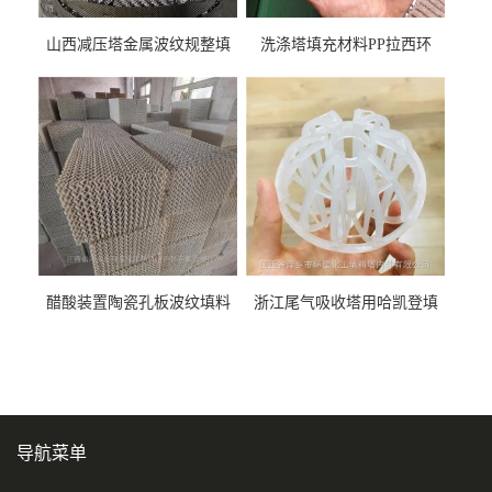
山西减压塔金属波纹规整填
洗涤塔填充材料PP拉西环
料452YPlus不锈钢孔板波纹填
51mm76mm特拉瑞德环填料
料
醋酸装置陶瓷孔板波纹填料
浙江尾气吸收塔用哈凯登填
型号450Y350Y
料3.5寸2寸PP聚丙烯Tri派克
环保球形填料
导航菜单