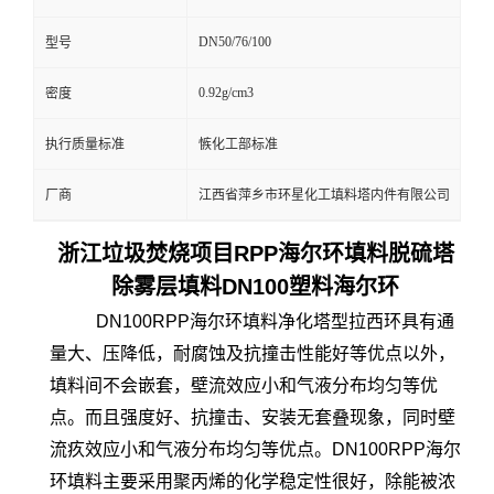
DN50/76/100
型号
0.92g/cm3
密度
执行质量标准
愱化工部标准
厂商
江西省萍乡市环星化工填料塔内件有限公司
浙江垃圾焚烧项目
RPP海尔环填料
脱硫塔
除雾层填料DN100
塑料海尔环
DN100RPP海尔环填料净化塔型拉西环具有通
量大、压降低，耐腐蚀及抗撞击性能好等优点以外，
填料间不会嵌套，壁流效应小和气液分布均匀等优
点。而且强度好、抗撞击、安装无套叠现象，同时壁
流疚效应小和气液分布均匀等优点。DN100RPP海尔
环填料主要采用聚丙烯的化学稳定性很好，除能被浓