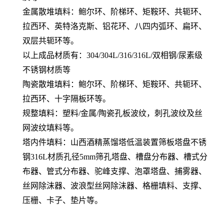
金属散堆填料：鲍尔环、阶梯环、矩鞍环、共轭环、
拉西环、英特洛克斯、铝花环、八四内弧环、扁环、
双层共轭环等。
以上成品材质有：304/304L/316/316L/双相钢/尿素级
不锈钢材质等
陶瓷散堆填料：鲍尔环、阶梯环、矩鞍环、共轭环、
拉西环、十字隔板环等。
规整填料：塑料/金属/陶瓷孔板波纹，刺孔波纹及丝
网波纹填料等。
塔内件填料：山西酒精蒸馏塔低温装置筛板塔盘不锈
钢316L材质孔径5mm筛孔塔盘、槽盘分布器、槽式分
布器、管式分布器、驼峰支撑、泡罩塔盘、捕雾器、
丝网除沫器、波浪型丝网除沫器、格栅填料、支撑、
压栅、卡子、垫片等。