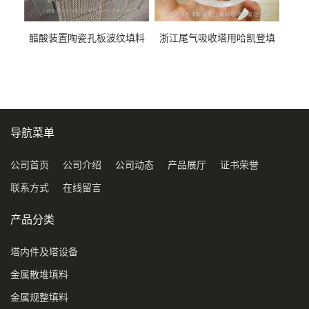
醋酸装置陶瓷孔板波纹填料
浙江尾气吸收塔用哈凯登填
型号450Y350Y
料3.5寸2寸PP聚丙烯Tri派克
环保球形填料
导航菜单
公司首页
公司介绍
公司动态
产品展厅
证书荣誉
联系方式
在线留言
产品分类
塔内件及塔设备
金属散堆填料
金属规整填料