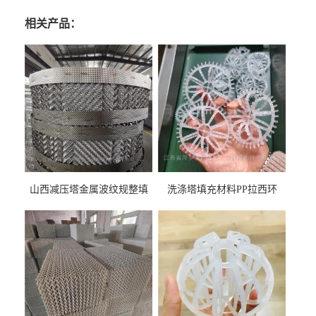
相关产品：
山西减压塔金属波纹规整填
洗涤塔填充材料PP拉西环
料452YPlus不锈钢孔板波纹填
51mm76mm特拉瑞德环填料
料