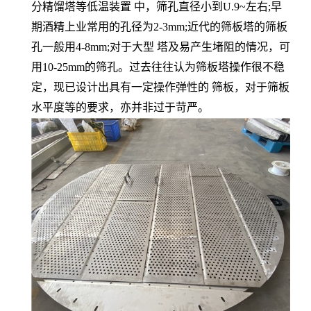
分精馏塔等低温装置 中，筛孔直径小到U.9~左右;早
期酒精上业常用的孔径为2-3mm;近代的筛板塔的筛板
孔一般用4-8mm;对于大型 塔及易产生堵阻的情况，可
用10-25mm的筛孔。过去往往认为筛板塔操作很不稳
定，现已设计出具有一定操作弹性的 筛板，对于筛板
水平度等的要求，亦并非过于苛严。