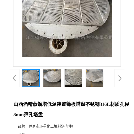
山西酒精蒸馏塔低温装置筛板塔盘不锈钢316L材质孔径
8mm筛孔塔盘
品牌：
萍乡市环星化工填料塔内件厂