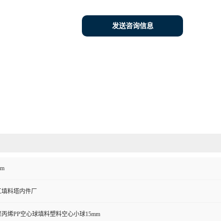
发送咨询信息
mm
工填料塔内件厂
丙烯PP空心球填料塑料空心小球15mm