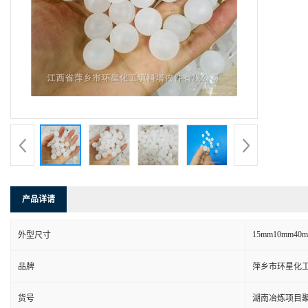
产品详请
15mm10mm40
外型尺寸
品牌
萍乡市环星化
货号
湖南冶炼项目聚