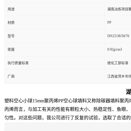
用途
湖南冶炼项目聚
PP
材质
DN25/38/50/76
型号
0.92g/cm3
密度
执行质量标准
按化工部标准
厂商
江西省萍乡市
塑料空心小球15mm聚丙烯PP空心球填料又称除碳器填料
丙烯而言，与加工有关的性能有颗粒大小、热稳定性、鱼眼、
匀性。对这些问题，我公司进行了反复的试验，选取了合适的