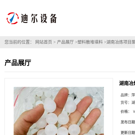
您当前的位置：
网站首页
>
产品展厅
>
塑料散堆填料
>
湖南冶炼项目聚
产品展厅
湖南冶
品牌：
萍
货号：
湖
价格：
￥
发布日期
更新日期