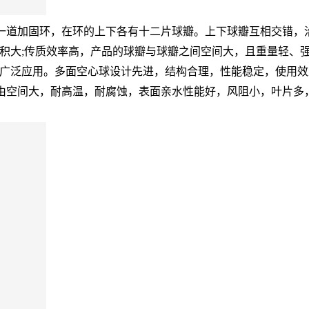
长有一道加固环，在环的上下各有十二片球瓣。上下球瓣互相交错
大;传质效率高，产品的球瓣与球瓣之间空间大，且重量轻、强度
广泛应用。多面空心球设计先进，结构合理，性能稳定，使用效
，自由空间大，耐高温，耐腐蚀，表面亲水性能好，风阻小，叶片