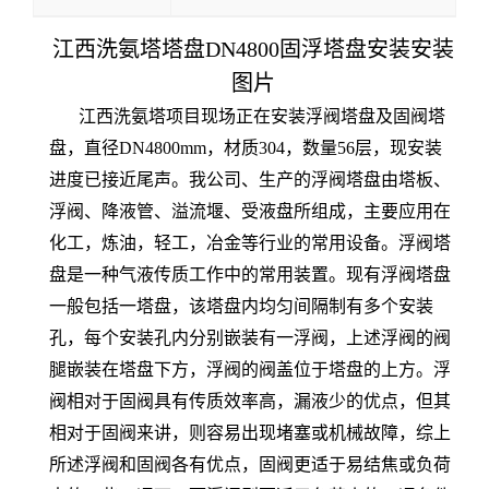
江西洗氨塔塔盘DN4800固浮塔盘安装安装
图片
江西洗氨塔项目现场正在安装浮阀塔盘及固阀塔
盘，直径DN4800mm，材质304，数量56层，现安装
进度已接近尾声。我公司、生产的浮阀塔盘由塔板、
浮阀、降液管、溢流堰、受液盘所组成，主要应用在
化工，炼油，轻工，冶金等行业的常用设备。浮阀塔
盘是一种气液传质工作中的常用装置。现有浮阀塔盘
一般包括一塔盘，该塔盘内均匀间隔制有多个安装
孔，每个安装孔内分别嵌装有一浮阀，上述浮阀的阀
腿嵌装在塔盘下方，浮阀的阀盖位于塔盘的上方。浮
阀相对于固阀具有传质效率高，漏液少的优点，但其
相对于固阀来讲，则容易出现堵塞或机械故障，综上
所述浮阀和固阀各有优点，固阀更适于易结焦或负荷