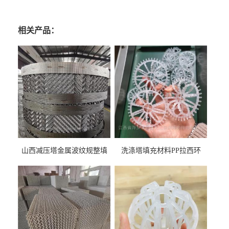
相关产品：
山西减压塔金属波纹规整填
洗涤塔填充材料PP拉西环
料452YPlus不锈钢孔板波纹填
51mm76mm特拉瑞德环填料
料