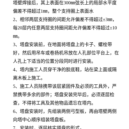
塔壁焊接后，其上表面在300㎜弦长上的局部水平度
偏差不得超过1㎜，整个支持圈上表面水
2、相邻两层支持圈的间距允许偏差不得超过±3㎜，
每20层内任意两层支持圈间距允许偏差不得超过±10
㎜。
3、塔盘安装前，在地面将塔盘上的卡子、螺栓带
好，然后用吊车或卷扬机吊放在人孔部位平台上，在
人孔上下适当的位置分段同时进行安装。
4、塔内施工人员穿干净的胶底鞋，站在梁上面或隔
离木板上施工。
5、施工人员除携带该层紧固件及必须的工具外，严
禁携带多余的部件；塔盘安装完毕后，必须逐层检
查，不得将工具及其他物品遗忘在塔内。
6、塔盘安装时，先组装两侧弓型板，再由塔壁两侧
向塔中心顺序组装塔盘板。
7、安装时，逐层核实塔盘的形式。