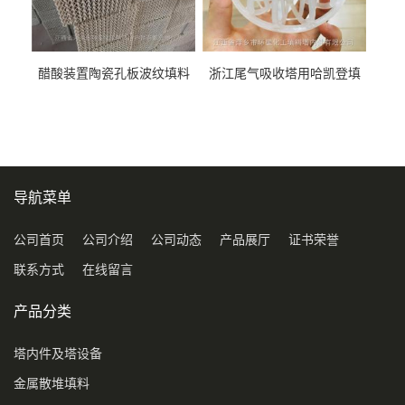
醋酸装置陶瓷孔板波纹填料
浙江尾气吸收塔用哈凯登填
型号450Y350Y
料3.5寸2寸PP聚丙烯Tri派克
环保球形填料
导航菜单
公司首页
公司介绍
公司动态
产品展厅
证书荣誉
联系方式
在线留言
产品分类
塔内件及塔设备
金属散堆填料