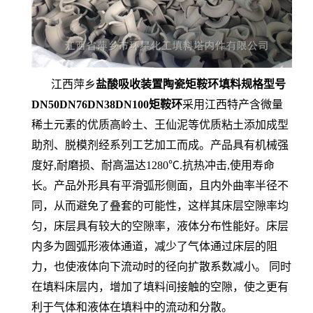
江西萍乡
盐酸吸收装置陶瓷矩鞍环填料规格型号
DN50DN76DN38DN100矩鞍环
采用江西特产含微量
稀土元素的优质高岭土、王仙泥等优质粘土添加成型
助剂、脱模剂经系列工艺加工而成。产品具有机械强
度好,耐磨损、耐高温达1280℃.抗热冲击,使用寿命
长。产品外形具有平滑弧形侧面，且内外曲率半径不
同，从而避免了叠套的可能性，这样其床层空隙率均
匀，床层具有较大的空隙率，液体分布性能好。床层
内多为圆弧形液体通道，减少了气体通过床层的阻
力，也使液体向下流动时的径向扩散系数减小。 同时
在填料床层内，增加了填料间接触的空隙，使之更有
利于气体和液体在填料中的流动和分散。