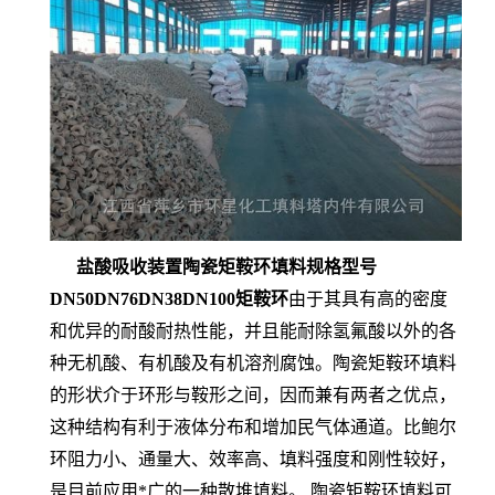
盐酸吸收装置陶瓷矩鞍环填料规格型号
DN50DN76DN38DN100矩鞍环
由于其具有高的密度
和优异的耐酸耐热性能，并且能耐除氢氟酸以外的各
种无机酸、有机酸及有机溶剂腐蚀。陶瓷矩鞍环填料
的形状介于环形与鞍形之间，因而兼有两者之优点，
这种结构有利于液体分布和增加民气体通道。比鲍尔
环阻力小、通量大、效率高、填料强度和刚性较好，
是目前应用*广的一种散堆填料。 陶瓷矩鞍环填料可