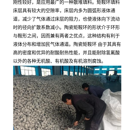
刚性较好，是应用最广的一种散堆填料。矩鞍环填料
床层具有较大的空隙率，床层内多为圆弧形液体通
道，减少了气体通过床层的阻力，也使液体向下流动
时的径向扩散系数减小。陶瓷矩鞍环的形状介于环形
与鞍形之间，因而兼有两者之优点，这种结构有利于
液体分布和增加民气体通道。陶瓷矩鞍环 由于其具有
高的密度和优异的耐酸耐热性能，并且能耐除氢氟酸
以外的各种无机酸、有机酸及有机溶剂腐蚀。