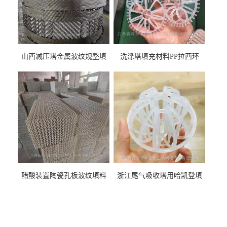
山西减压塔金属波纹规整填
洗涤塔填充材料PP拉西环
料452YPlus不锈钢孔板波纹填
51mm76mm特拉瑞德环填料
料
醋酸装置陶瓷孔板波纹填料
浙江尾气吸收塔用哈凯登填
型号450Y350Y
料3.5寸2寸PP聚丙烯Tri派克
环保球形填料