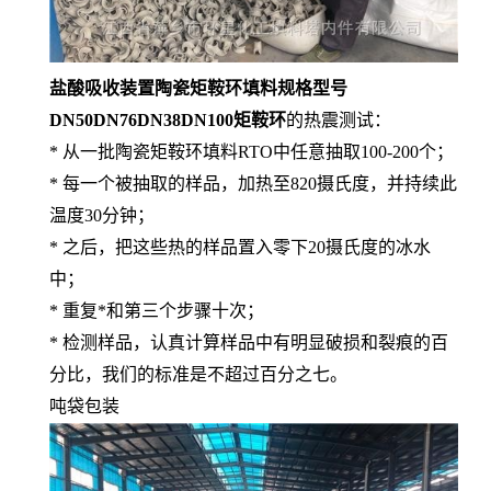
盐酸吸收装置陶瓷矩鞍环填料规格型号
DN50DN76DN38DN100矩鞍环
的热震测试：
* 从一批陶瓷矩鞍环填料RTO中任意抽取100-200个；
* 每一个被抽取的样品，加热至820摄氏度，并持续此
温度30分钟；
* 之后，把这些热的样品置入零下20摄氏度的冰水
中；
* 重复*和第三个步骤十次；
* 检测样品，认真计算样品中有明显破损和裂痕的百
分比，我们的标准是不超过百分之七。
吨袋包装