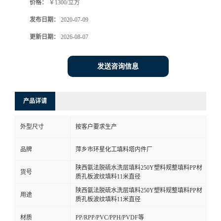
价格：
￥1300/立方
发布日期：
2020-07-09
更新日期：
2026-08-07
发送咨询信息
产品详请
外型尺寸
按客户要求生产
品牌
萍乡市环星化工填料塔内件厂
陕西氨法脱硫水洗层填料250Y塑料规整填料PP材
货号
质孔板波纹填料11米直径
陕西氨法脱硫水洗层填料250Y塑料规整填料PP材
用途
质孔板波纹填料11米直径
材质
PP/RPP/PVC/PPH/PVDF等