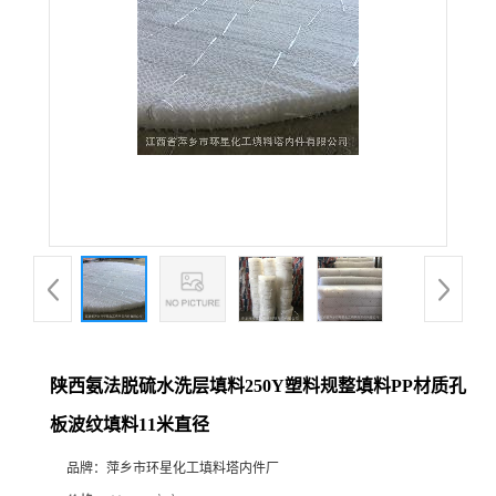
陕西氨法脱硫水洗层填料250Y塑料规整填料PP材质孔
板波纹填料11米直径
品牌：
萍乡市环星化工填料塔内件厂