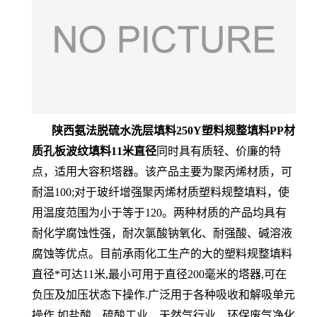
陕西氨法脱硫水洗层填料250Y塑料规整填料PP材
质孔板波纹填料11米直径
同时具有质轻、价廉的特
点，适用大容积塔器。该产品主要为聚丙烯材质，可
耐温100;对于玻纤增强聚丙烯材质塑料规整填料，使
用温度范围为小于等于120。两种材质的产品均具有
耐化学腐蚀性强，耐次氯酸钠氧化、耐强酸、碱溶液
腐蚀等优点。目前承雨化工生产的大的塑料规整填料
直径*可达11米,最小可用于直径200毫米的塔器,可在
负压及加压状态下操作.广泛用于各种吸收和解吸单元
操作,如盐酸、硫酸工业、天然气行业、环保废气净化