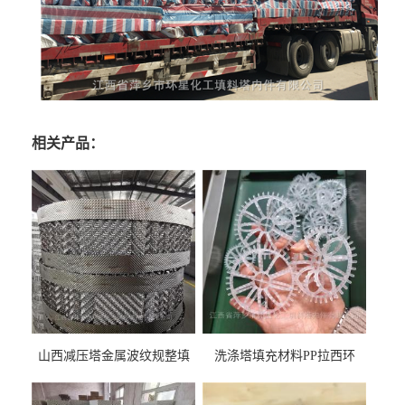
相关产品：
山西减压塔金属波纹规整填
洗涤塔填充材料PP拉西环
料452YPlus不锈钢孔板波纹填
51mm76mm特拉瑞德环填料
料