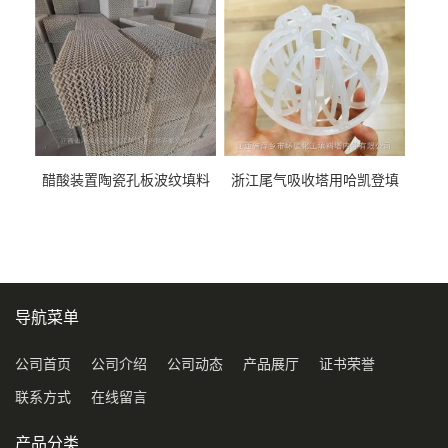
醋酸装置陶瓷孔板波纹填料
浙江尾气吸收塔用哈凯登填
型号450Y350Y
料3.5寸2寸PP聚丙烯Tri派克
环保球形填料
导航菜单
公司首页
公司介绍
公司动态
产品展厅
证书荣誉
联系方式
在线留言
产品分类