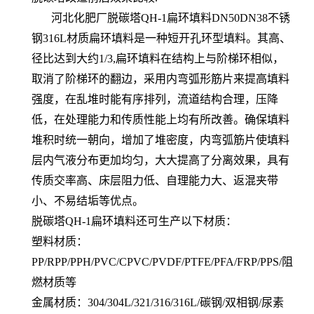
河北化肥厂脱碳塔QH-1扁环填料DN50DN38不锈
钢316L材质扁环填料是一种短开孔环型填料。其高、
径比达到大约1/3,扁环填料在结构上与阶梯环相似，
取消了阶梯环的翻边，采用内弯弧形筋片来提高填料
强度，在乱堆时能有序排列，流道结构合理，压降
低，在处理能力和传质性能上均有所改善。确保填料
堆积时统一朝向，增加了堆密度，内弯弧筋片使填料
层内气液分布更加均匀，大大提高了分离效果，具有
传质交率高、床层阻力低、自理能力大、返混夹带
小、不易结垢等优点。
脱碳塔QH-1扁环填料还可生产以下材质：
塑料材质：
PP/RPP/PPH/PVC/CPVC/PVDF/PTFE/PFA/FRP/PPS/阻
燃材质等
金属材质：304/304L/321/316/316L/碳钢/双相钢/尿素