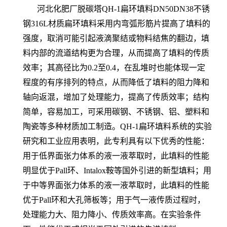
河北化肥厂脱碳塔QH-1扁环填料DN50DN38不锈
钢316L材质扁环填料采用内弯弧形筋片提高了填料的
强度，取消可能引起液滴聚结或物料结焦的翻边，填
料内部的流道结构更为合理，从而提高了填料的传质
效率；其高径比为0.2至0.4，在乱堆时也能体现一定
程度的有序排列的特点，从而降低了填料的阻力降和
轴向返混，增加了处理能力，提高了传质效率；结构
简单，容易加工，可采用碳钢、不锈钢、铝、塑料和
陶瓷等多种材质加工制造。QH-1扁环填料系统的实验
研究和工业应用表明，此专利具有以下优秀的性能：
用于低界面张力体系的液一液萃取时，此填料的性能
明显优于Pall环、Intalox鞍等国外引进的新型填料；用
于中等界面张力体系的液一液萃取时，此填料的性能
优于Pall环和大孔筛板等；用于气一液传质过程时，
处理能力大、阻力降小、传质效率高。在实验条件