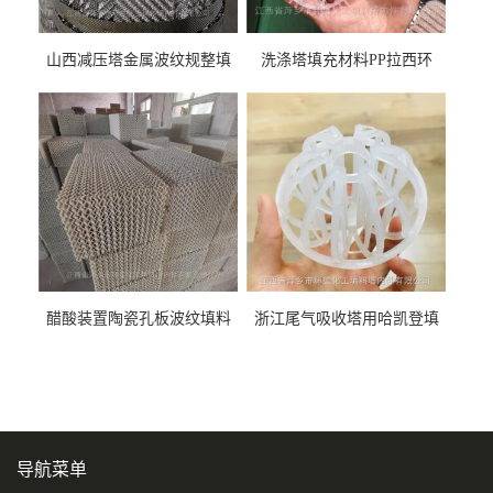
山西减压塔金属波纹规整填
洗涤塔填充材料PP拉西环
料452YPlus不锈钢孔板波纹填
51mm76mm特拉瑞德环填料
料
醋酸装置陶瓷孔板波纹填料
浙江尾气吸收塔用哈凯登填
型号450Y350Y
料3.5寸2寸PP聚丙烯Tri派克
环保球形填料
导航菜单