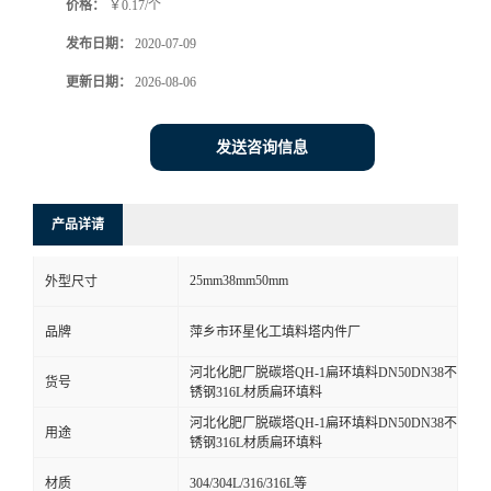
价格：
￥0.17/个
发布日期：
2020-07-09
更新日期：
2026-08-06
发送咨询信息
产品详请
25mm38mm50mm
外型尺寸
品牌
萍乡市环星化工填料塔内件厂
河北化肥厂脱碳塔QH-1扁环填料DN50DN38不
货号
锈钢316L材质扁环填料
河北化肥厂脱碳塔QH-1扁环填料DN50DN38不
用途
锈钢316L材质扁环填料
材质
304/304L/316/316L等