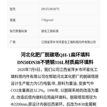
DN25/38/50/75
型号
7.92g/cm3
密度
执行质量标准
按化工部标准
厂商
江西省萍乡市环星化工填料塔内件有限公司
河北化肥厂脱碳塔QH-1扁环填料
DN50DN38不锈钢316L材质扁环填料
2020年7月9日，我们公司江西省萍乡市环星化工
填料塔内件有限公司在帮助河北某化肥厂的脱碳塔原
设计生产能力为5万吨氨/年, 原料为重油, 变换气中
CO2含量高达32.2%。1996年, 以脱碳系统的改造为重
点, 改造后塔内填料应用扁环填料。脱碳塔现塔径为
Ф2200mm,原设计内装拉西瓷环，后改为Ф38金属鲍