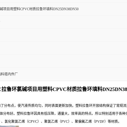
碱项目用塑料CPVC材质拉鲁环填料DN25DN38DN50
烯
填料塔内件厂
C拉鲁环氯碱项目用塑料CPVC材质拉鲁环填料DN25DN38
分布点，使汽液传质均匀，同时表面更新加快。塑料拉鲁环开放结构保证了常规流过
体分布好。塑料拉鲁环因具有低压降，通量大，效率高的特点。所以特别适用于各种
）、氯化聚氯乙烯（CPVC）、聚氯乙烯（PVC）、聚偏氟乙烯（PVDF）等材质。