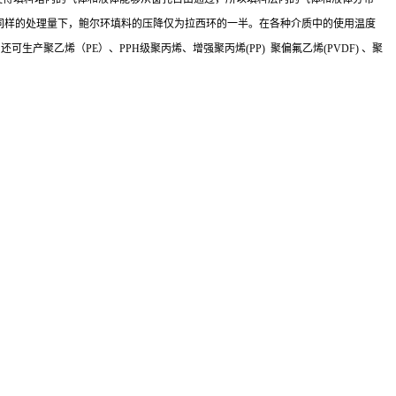
同样的处理量下，鲍尔环填料的压降仅为拉西环的一半。在各种介质中的使用温度
聚乙烯（PE）、PPH级聚丙烯、增强聚丙烯(PP) 聚偏氟乙烯(PVDF) 、聚