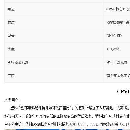
用途
CPVC拉鲁环氯
材质
RPP增强聚丙
DN16-150
型号
1.1g/cm3
密度
执行质量标准
按化工部标准
厂商
萍乡环星化工
CPV
产品简介:
塑料拉鲁环填料是保持鲍尔环的高径比为1的基础上增加了锥形翻边，内部增加了
料较同类尺寸的鲍尔环具有更低的压降及更高的传质效率，塑料拉鲁环填料层内液
甲苯分离等。塑料DN26拉鲁环填料包括聚丙烯（PP）、PPH、增强聚丙烯（RPP