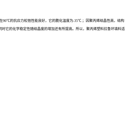
形，在90℃的抗应力松弛性能良好，它的脆化温度为-35℃.；因聚丙烯结晶性高，结构
同时它的化学稳定性随结晶度的增加还有所提高。所以，聚丙烯塑料拉鲁环填料适