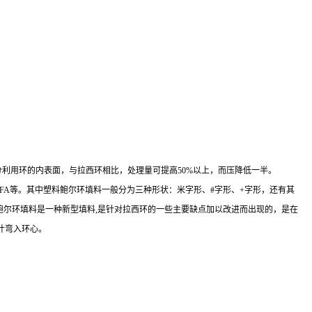
利用环的内表面，与拉西环相比，处理量可提高50%以上，而压降低一半。
FE、PFA等。其中塑料鲍尔环填料一般分为三种形状：米字形、#字形、+字形，还有其
料鲍尔环填料是一种新型填料,是针对拉西环的一些主要缺点加以改进而出现的，是在
叶弯入环心。