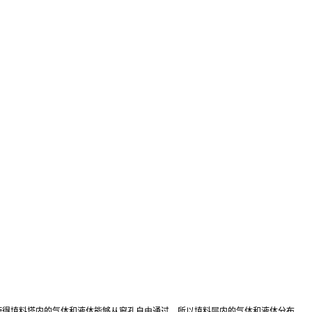
使得填料塔内的气体和液体能够从窗孔自由通过，所以填料层内的气体和液体分布