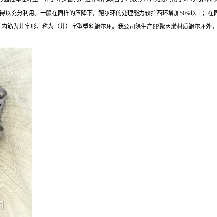
得以充分利用。一般在同样的压降下，鲍尔环的处理能力较拉西环增加50%以上；在
内筋为井字形，称为（井）字型塑料鲍尔环。我公司除生产PP聚丙烯材质鲍尔环外，还可生产