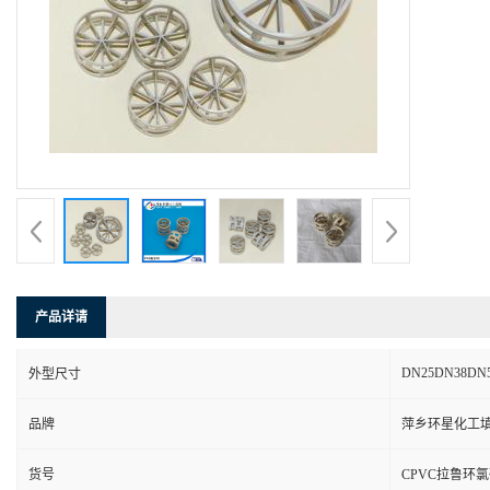
产品详请
DN25DN38DN
外型尺寸
品牌
萍乡环星化工
货号
CPVC拉鲁环氯