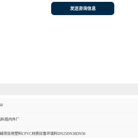
发送咨询信息
50
填料塔内件厂
碱项目用塑料CPVC材质拉鲁环填料DN25DN38DN50