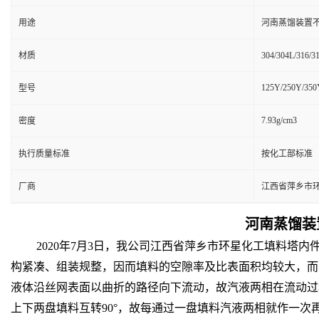
用途
河南蒸馏装置不
材质
304/304L/316/
125Y/250Y/350
型号
7.93g/cm3
密度
执行质量标准
按化工部标准
厂商
江西省萍乡市
河南蒸馏装
2020年7月3日，我公司江西省萍乡市环星化工填料塔
构紧凑、组装规整，因而填料的空隙率及比表面积均较大，而
液体沿丝网表面以曲折的路径向下流动，故汽液两相在流动过
上下两盘填料互转90°，故每通过一盘填料汽液两相就作一