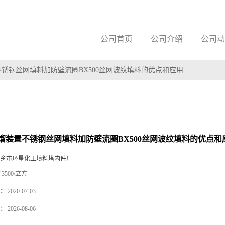
公司首页
公司介绍
公司动
锈钢丝网填料加防壁流圈BX500丝网波纹填料的优点和应用
馏装置不锈钢丝网填料加防壁流圈BX500丝网波纹填料的优点和
乡市环星化工填料塔内件厂
3500/立方
：
2020-07-03
：
2026-08-06