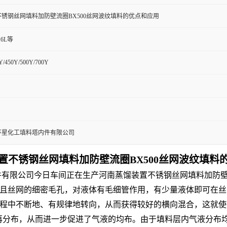
锈钢丝网填料加防壁流圈BX500丝网波纹填料的优点和应用
316L等
Y/450Y/500Y/700Y
环星化工填料塔内件有限公司
置不锈钢丝网填料
加防壁流圈BX500丝网波纹填料
内件有限公司今日车间正在生产河南蒸馏装置不锈钢丝网填料加防壁
且丝网的细密毛孔，对液体有毛细管作用，有少量液体即可在丝
程中不断地、有规律地转向，从而获得较好的横向混合，这就使
次再分布，从而进一步促进了气液的均布。由于填料层内气液分布