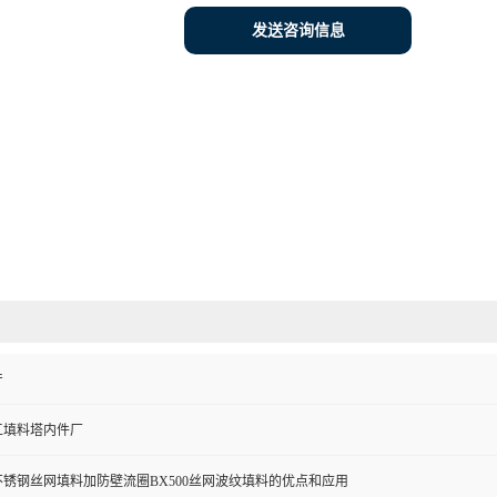
发送咨询信息
产
工填料塔内件厂
锈钢丝网填料加防壁流圈BX500丝网波纹填料的优点和应用