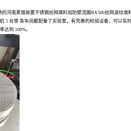
南蒸馏装置不锈钢丝网填料加防壁流圈BX500丝网波纹填料工
自动点焊机 5 台等 各车间都配备了实验室，有完善的检验设备，
到 100%。