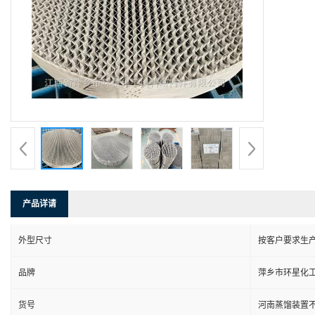
产品详请
外型尺寸
按客户要求生
品牌
萍乡市环星化
货号
河南蒸馏装置不