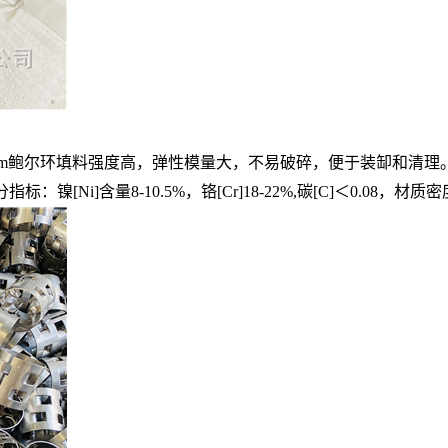
76 100mm鲍尔环填料强度高，弹性模量大，不易破碎，便于装缷
i]含量8-10.5%，铬[Cr]18-22%,碳[C]＜0.08，材质密度7.