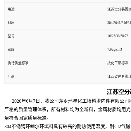
用途
江苏空分装置304
材质
304/304L/316/
16/25/38/50/76
型号
7.92g/cm3
密度
执行质量标准
按化工部标准
厂商
江西省萍乡市
江苏空分装置
2020年6月7日，我公司萍乡环星化工填料塔内件有限公
严格的质量管理体系，所有材料均为全新料，金属材质均用光
量符合国家质量标准。
304不锈钢环鲍尔环填料具有较高的耐热使用温度，耐Cl2