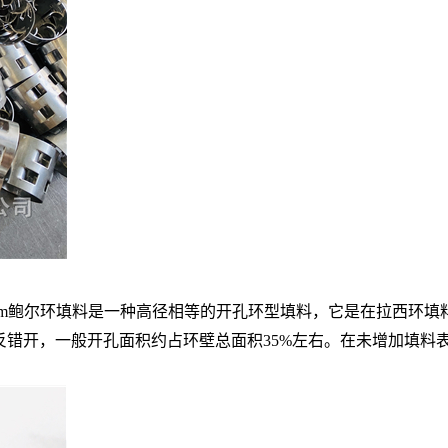
 76 100mm鲍尔环填料是一种高径相等的开孔环型填料，它是在
反错开，一般开孔面积约占环壁总面积35%左右。在未增加填料