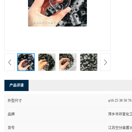
产品详请
φ16 25 38 50 7
外型尺寸
品牌
萍乡市环星化
货号
江苏空分装置304